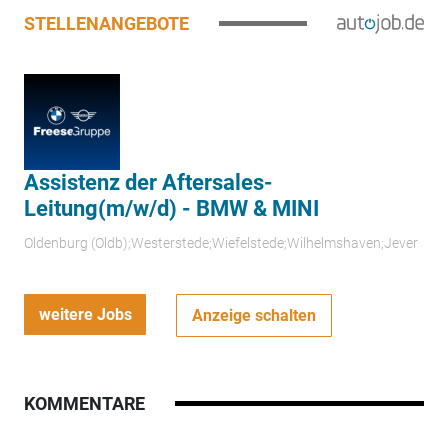
STELLENANGEBOTE
Assistenz der Aftersales-
Leitung(m/w/d) - BMW & MINI
Oldenburg (Oldb);Westerstede;Wiefelstede;Wilhelmshaven;Jever
weitere Jobs
Anzeige schalten
KOMMENTARE