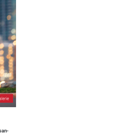
alerie
san-