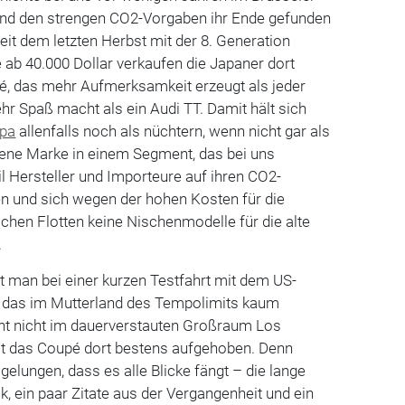
nd den strengen CO2-Vorgaben ihr Ende gefunden
seit dem letzten Herbst mit der 8. Generation
e ab 40.000 Dollar verkaufen die Japaner dort
é, das mehr Aufmerksamkeit erzeugt als jeder
 Spaß macht als ein Audi TT. Damit hält sich
pa
allenfalls noch als nüchtern, wenn nicht gar als
ne Marke in einem Segment, das bei uns
 Hersteller und Importeure auf ihren CO2-
 und sich wegen der hohen Kosten für die
schen Flotten keine Nischenmodelle für die alte
.
t man bei einer kurzen Testfahrt mit dem US-
h das im Mutterland des Tempolimits kaum
cht nicht im dauerverstauten Großraum Los
st das Coupé dort bestens aufgehoben. Denn
gelungen, dass es alle Blicke fängt – die lange
, ein paar Zitate aus der Vergangenheit und ein