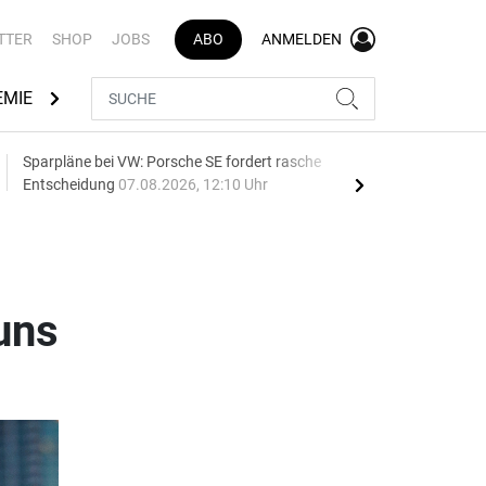
TTER
SHOP
JOBS
ABO
ANMELDEN
EMIE
AUTOMARKEN
MEDIATHEK
BRANCHENVERZEI
Sparpläne bei VW: Porsche SE fordert rasche
75 J
Entscheidung
07.08.2026, 12:10 Uhr
Auf
uns