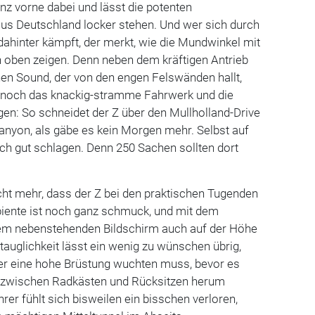
nz vorne dabei und lässt die potenten
aus Deutschland locker stehen. Und wer sich durch
 dahinter kämpft, der merkt, wie die Mundwinkel mit
h oben zeigen. Denn neben dem kräftigen Antrieb
hen Sound, der von den engen Felswänden hallt,
noch das knackig-stramme Fahrwerk und die
en: So schneidet der Z über den Mullholland-Drive
anyon, als gäbe es kein Morgen mehr. Selbst auf
ich gut schlagen. Denn 250 Sachen sollten dort
cht mehr, dass der Z bei den praktischen Tugenden
biente ist noch ganz schmuck, und mit dem
dem nebenstehenden Bildschirm auch auf der Höhe
stauglichkeit lässt ein wenig zu wünschen übrig,
r eine hohe Brüstung wuchten muss, bevor es
e zwischen Radkästen und Rücksitzen herum
rer fühlt sich bisweilen ein bisschen verloren,