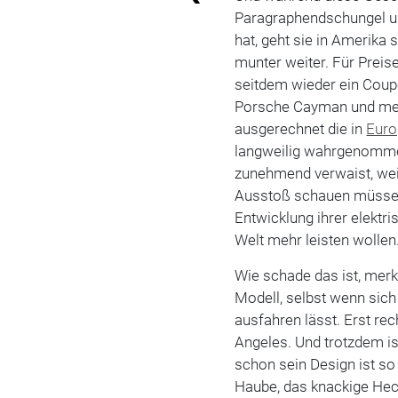
Paragraphendschungel u
hat, geht sie in Amerika 
munter weiter. Für Preis
seitdem wieder ein Coup
Porsche Cayman und mehr
ausgerechnet die in
Euro
langweilig wahrgenomme
zunehmend verwaist, weil
Ausstoß schauen müssen
Entwicklung ihrer elektri
Welt mehr leisten wollen
Wie schade das ist, merk
Modell, selbst wenn sic
ausfahren lässt. Erst re
Angeles. Und trotzdem i
schon sein Design ist so 
Haube, das knackige Heck