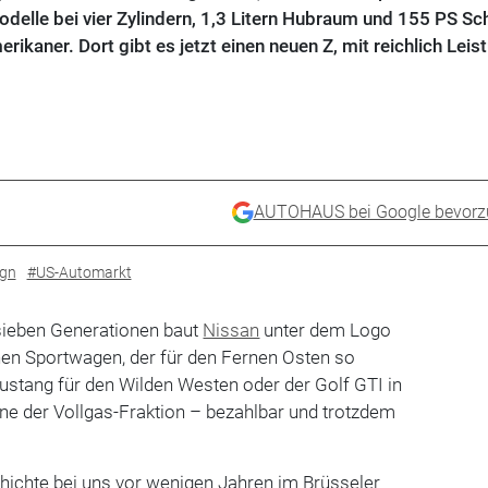
odelle bei vier Zylindern, 1,3 Litern Hubraum und 155 PS Sc
ikaner. Dort gibt es jetzt einen neuen Z, mit reichlich Leis
AUTOHAUS bei Google bevorz
ign
#US-Automarkt
 sieben Generationen baut
Nissan
unter dem Logo
chen Sportwagen, der für den Fernen Osten so
ustang für den Wilden Westen oder der Golf GTI in
one der Vollgas-Fraktion – bezahlbar und trotzdem
ichte bei uns vor wenigen Jahren im Brüsseler