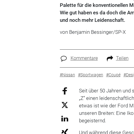
Palette für die konventionellen M
Wie gut haben es da doch die Amer
und noch mehr Leidenschaft.
von Benjamin Bessinger/SP-X
Kommentare
Teilen
#Nissan
#Sportwagen
#Coupé
#Des
Seit über 50 Jahren und
„Z“ einen leidenschaftli
etwas ist wie der Ford M
unseren Breiten: Eine Ik
begeisternd.
Und während diese Gesch