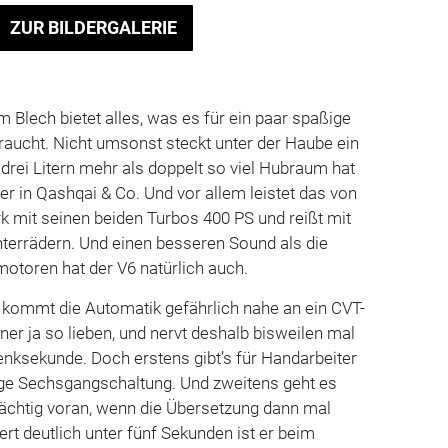
ZUR BILDERGALERIE
 Blech bietet alles, was es für ein paar spaßige
raucht. Nicht umsonst steckt unter der Haube ein
 drei Litern mehr als doppelt so viel Hubraum hat
der in Qashqai & Co. Und vor allem leistet das von
rk mit seinen beiden Turbos 400 PS und reißt mit
terrädern. Und einen besseren Sound als die
toren hat der V6 natürlich auch.
n kommt die Automatik gefährlich nahe an ein CVT-
ner ja so lieben, und nervt deshalb bisweilen mal
nksekunde. Doch erstens gibt’s für Handarbeiter
ige Sechsgangschaltung. Und zweitens geht es
chtig voran, wenn die Übersetzung dann mal
rt deutlich unter fünf Sekunden ist er beim