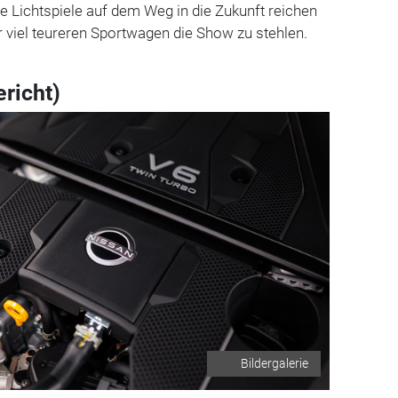
te Lichtspiele auf dem Weg in die Zukunft reichen
hr viel teureren Sportwagen die Show zu stehlen.
richt)
Bildergalerie