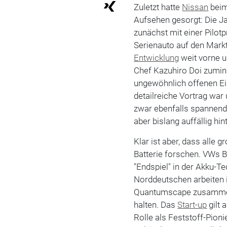
Zuletzt hatte
Nissan
beim
Aufsehen gesorgt: Die Ja
zunächst mit einer Pilotp
Serienauto auf den Mark
Entwicklung
weit vorne u
Chef Kazuhiro Doi zumind
ungewöhnlich offenen Ein
detailreiche Vortrag war
zwar ebenfalls spannend
aber bislang auffällig hi
Klar ist aber, dass alle
Batterie forschen. VWs 
"Endspiel" in der Akku-T
Norddeutschen arbeiten
Quantumscape zusammen,
halten. Das
Start-up
gilt 
Rolle als Feststoff-Pioni