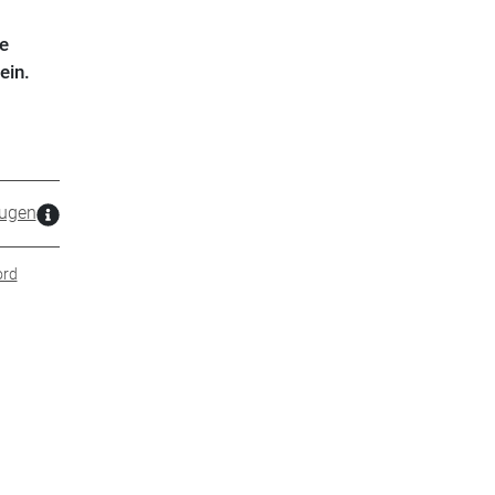
ne
ein.
ugen
ord