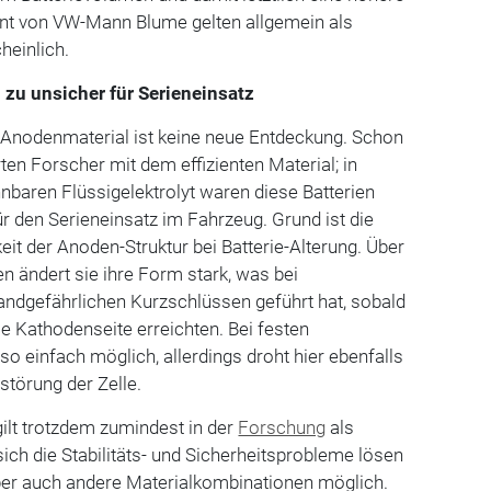
ent von VW-Mann Blume gelten allgemein als
heinlich.
 zu unsicher für Serieneinsatz
s Anodenmaterial ist keine neue Entdeckung. Schon
ten Forscher mit dem effizienten Material; in
baren Flüssigelektrolyt waren diese Batterien
ür den Serieneinsatz im Fahrzeug. Grund ist die
eit der Anoden-Struktur bei Batterie-Alterung. Über
en ändert sie ihre Form stark, was bei
randgefährlichen Kurzschlüssen geführt hat, sobald
e Kathodenseite erreichten. Bei festen
t so einfach möglich, allerdings droht hier ebenfalls
törung der Zelle.
ilt trotzdem zumindest in der
Forschung
als
sich die Stabilitäts- und Sicherheitsprobleme lösen
 aber auch andere Materialkombinationen möglich.