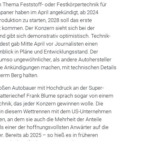
 Thema Feststoff- oder Festkörpertechnik für
paner haben im April angekündigt, ab 2024
roduktion zu starten, 2028 soll das erste
t kommen. Der Konzern sieht sich bei der
nd gibt sich demonstrativ optimistisch. Technik-
est gab Mitte April vor Journalisten einen
blick in Pläne und Entwicklungsstand. Der
 umso ungewöhnlicher, als andere Autohersteller
e Ankündigungen machen, mit technischen Details
nterm Berg halten.
 großen Autobauer mit Hochdruck an der Super-
Batteriechef Frank Blume sprach sogar von einem
echnik, das jeder Konzern gewinnen wolle. Die
 in diesem Wettrennen mit dem US-Unternehmen
 an dem sie auch die Mehrheit der Anteile
als einer der hoffnungsvollsten Anwärter auf die
er. Bereits ab 2025 – so hieß es in früheren