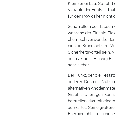
Kleinserienbau. So fährt
Variante der Feststoffba
für den Pkw daher nicht g
Schon allein der Tausch v
während der Flüssig-Elekt
chemisch verwandte
Ben
nicht in Brand setzten. V
Sicherheitsvorteil sein.
auch aktuelle Flüssig-Ele
sehr sicher.
Der Punkt, der die Festst
anderer. Denn die Nutzun
alternativen Anodenmater
Graphit zu fertigen, kön
herstellen, das mit ein
aufwartet. Seine größere
Energiedichte bei gleich