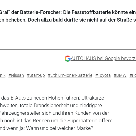
 Gral" der Batterie-Forscher: Die Feststoffbatterie könnte ei
beheben. Doch allzu bald dürfte sie nicht auf der Straße s
AUTOHAUS bei Google bevorz
nik
#Nissan
#Start-up
#Lithium-Ionen-Batterie
#Toyota
#BMW
#F
l das
E-Auto
zu neuen Höhen führen: Ultrakurze
hweiten, totale Brandsicherheit und niedrigere
ahrzeughersteller sich und ihren Kunden von der
ch noch ist das Rennen um die Superbatterie offen:
nd wenn ja: Wann und bei welcher Marke?