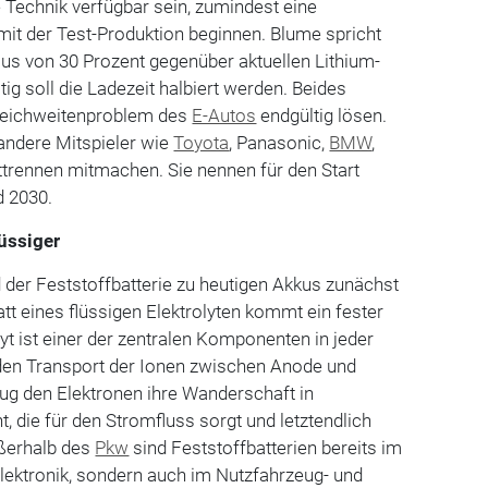
 Technik verfügbar sein, zumindest eine
mit der Test-Produktion beginnen. Blume spricht
us von 30 Prozent gegenüber aktuellen Lithium-
itig soll die Ladezeit halbiert werden. Beides
eichweitenproblem des
E-Autos
endgültig lösen.
andere Mitspieler wie
Toyota
, Panasonic,
BMW
,
trennen mitmachen. Sie nennen für den Start
d 2030.
lüssiger
d der Feststoffbatterie zu heutigen Akkus zunächst
tatt eines flüssigen Elektrolyten kommt ein fester
yt ist einer der zentralen Komponenten in jeder
den Transport der Ionen zwischen Anode und
g den Elektronen ihre Wanderschaft in
, die für den Stromfluss sorgt und letztendlich
ußerhalb des
Pkw
sind Feststoffbatterien bereits im
 Elektronik, sondern auch im Nutzfahrzeug- und