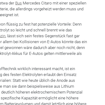
 etwa der
Bus
Mercedes Citaro mit einer speziellen
tterie, die allerdings vorgeheizt werden muss und
eeignet ist.
on flüssig zu fest hat potenzielle Vorteile: Denn
rolyt so leicht und schnell brennt wie das
zin
, lässt sich sein festes Gegenstück fast gar
or allem bei Kollisionen von E-Autos könnte das ein
 Viel gewonnen wäre dadurch aber noch nicht, denn
ktrolyt-Akkus für E-Autos gelten mittlerweile als
offtechnik wirklich interessant macht, ist ein
g des festen Elektrolyten erlaubt den Einsatz
ialien: Statt wie heute üblich die Anode aus
nte man sie dann beispielsweise aus Lithium
em deutlich höheren elektrochemischem Potenzial
 spezifische Kapazität ermöglicht eine höhere
em Batterievolumen und damit letztlich eine höhere