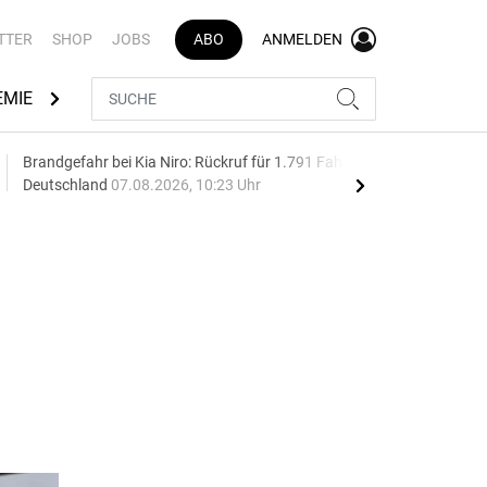
TTER
SHOP
JOBS
ABO
ANMELDEN
EMIE
AUTOMARKEN
MEDIATHEK
BRANCHENVERZEI
Brandgefahr bei Kia Niro: Rückruf für 1.791 Fahrzeuge in
Aut
Deutschland
07.08.2026, 10:23 Uhr
wäc