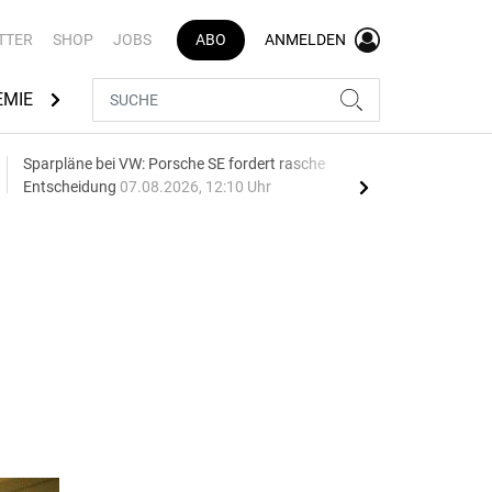
TTER
SHOP
JOBS
ABO
ANMELDEN
EMIE
AUTOMARKEN
MEDIATHEK
BRANCHENVERZEI
Sparpläne bei VW: Porsche SE fordert rasche
75 J
Entscheidung
07.08.2026, 12:10 Uhr
Auf