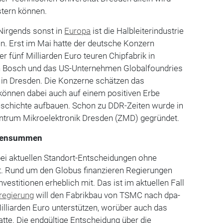
stern können.
Nirgends sonst in
Europa
ist die Halbleiterindustrie
n. Erst im Mai hatte der deutsche Konzern
r fünf Milliarden Euro teuren Chipfabrik in
 Bosch und das US-Unternehmen Globalfoundries
 in Dresden. Die Konzerne schätzen das
 können dabei auch auf einem positiven Erbe
eschichte aufbauen. Schon zu DDR-Zeiten wurde in
ntrum Mikroelektronik Dresden (ZMD) gegründet.
ardensummen
 bei aktuellen Standort-Entscheidungen ohne
ft. Rund um den Globus finanzieren Regierungen
vestitionen erheblich mit. Das ist im aktuellen Fall
regierung
will den Fabrikbau von TSMC nach dpa-
illiarden Euro unterstützen, worüber auch das
hatte. Die endgültige Entscheidung über die