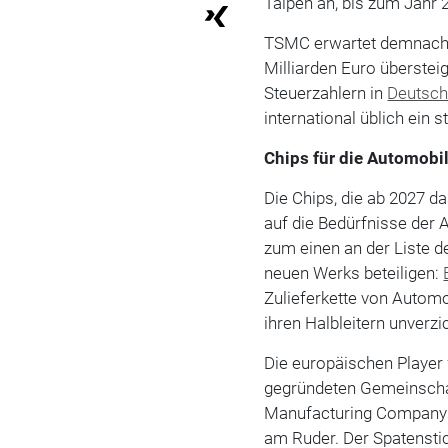
Taipeh an, bis zum Jahr 2
TSMC erwartet demnach,
Milliarden Euro überstei
Steuerzahlern in
Deutsch
international üblich ein 
Chips für die Automobil
Die Chips, die ab 2027 d
auf die Bedürfnisse der
zum einen an der Liste d
neuen Werks beteiligen:
Zulieferkette von Autom
ihren Halbleitern unverz
Die europäischen Player
gegründeten Gemeinsch
Manufacturing Company" 
am Ruder. Der Spatenstic