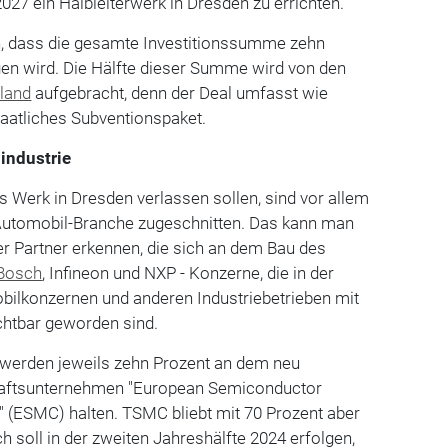
027 ein Halbleiterwerk in Dresden zu errichten.
 dass die gesamte Investitionssumme zehn
gen wird. Die Hälfte dieser Summe wird von den
land
aufgebracht, denn der Deal umfasst wie
staatliches Subventionspaket.
industrie
as Werk in Dresden verlassen sollen, sind vor allem
 Automobil-Branche zugeschnitten. Das kann man
er Partner erkennen, die sich an dem Bau des
Bosch
, Infineon und NXP - Konzerne, die in der
obilkonzernen und anderen Industriebetrieben mit
ichtbar geworden sind.
 werden jeweils zehn Prozent an dem neu
aftsunternehmen "European Semiconductor
(ESMC) halten. TSMC bliebt mit 70 Prozent aber
h soll in der zweiten Jahreshälfte 2024 erfolgen,