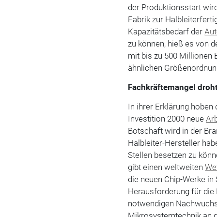
der Produktionsstart wird
Fabrik zur Halbleiterfer
Kapazitätsbedarf der
Au
zu können, hieß es von de
mit bis zu 500 Millionen 
ähnlichen Größenordnung
Fachkräftemangel droht
In ihrer Erklärung hoben
Investition 2000 neue
Arb
Botschaft wird in der Bra
Halbleiter-Hersteller ha
Stellen besetzen zu kön
gibt einen weltweiten
We
die neuen Chip-Werke in
Herausforderung für die 
notwendigen Nachwuchs s
Mikrosystemtechnik an de