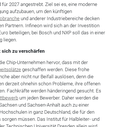
 für 2027 angestrebt. Ziel sei es, eine moderne
tigung aufzubauen, um den künftigen
tobranche
und anderer Industriebereiche decken
n Partnern. Infineon wird sich an der Investition
Euro beteiligen, bei Bosch und NXP soll das in einer
 liegen.
 sich zu verschärfen
 die Chip-Unternehmen hervor, dass mit der
eitsplätze
geschaffen werden. Diese frohe
nche aber nicht nur Beifall auslösen, denn die
ben derzeit ohnehin schon Probleme, ihre offenen
nen. Fachkräfte werden händeringend gesucht. Es
ttbewerb
um jeden Bewerber. Daher werden die
 Sachsen und Sachsen-Anhalt auch zu einer
Hochschulen in ganz Deutschland, die für den
orgen müssen. Das Institut für Halbleiter- und
r Technischen Universität Dresden allein wird