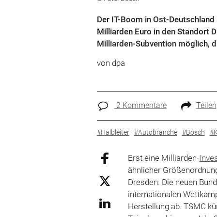
Der IT-Boom in Ost-Deutschland s
Milliarden Euro in den Standort D
Milliarden-Subvention möglich, di
von dpa
2 Kommentare
Teilen
#Halbleiter
#Autobranche
#Bosch
#K
Erst eine Milliarden-
Inves
ähnlicher Größenordnun
Dresden. Die neuen Bun
internationalen Wettkamp
Herstellung ab. TSMC kü