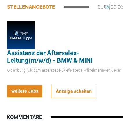
STELLENANGEBOTE
Assistenz der Aftersales-
Leitung(m/w/d) - BMW & MINI
Oldenburg (Oldb);Westerstede;Wiefelstede;Wilhelmshaven;Jever
weitere Jobs
Anzeige schalten
KOMMENTARE