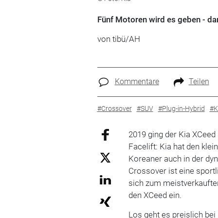
Fünf Motoren wird es geben - dar
von tibü/AH
Kommentare
Teilen
#Crossover
#SUV
#Plug-in-Hybrid
#K
2019 ging der Kia XCeed a
Facelift: Kia hat den kle
Koreaner auch in der dy
Crossover ist eine sport
sich zum meistverkauften
den XCeed ein.
Los geht es preislich bei