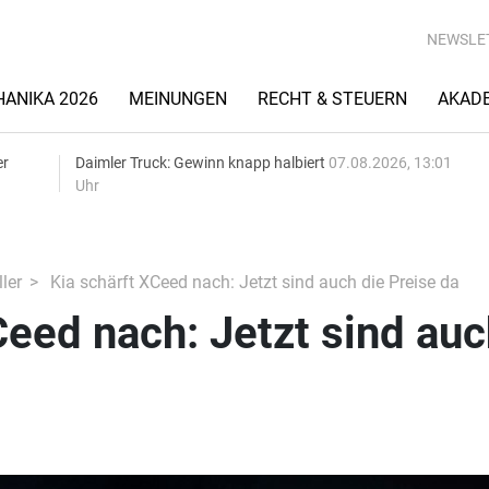
NEWSLE
ANIKA 2026
MEINUNGEN
RECHT & STEUERN
AKAD
er
Daimler Truck: Gewinn knapp halbiert
07.08.2026, 13:01
Uhr
ler
Kia schärft XCeed nach: Jetzt sind auch die Preise da
Ceed nach: Jetzt sind au