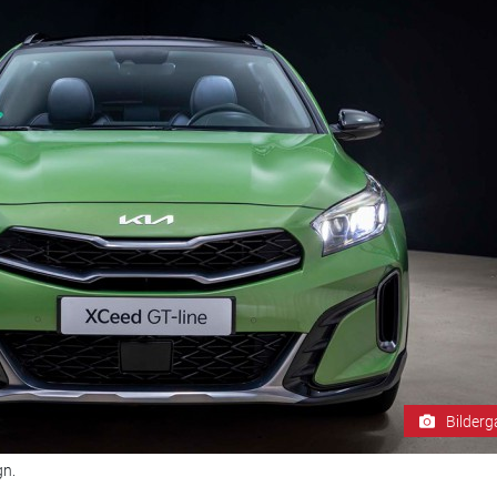
Bilderg
gn.