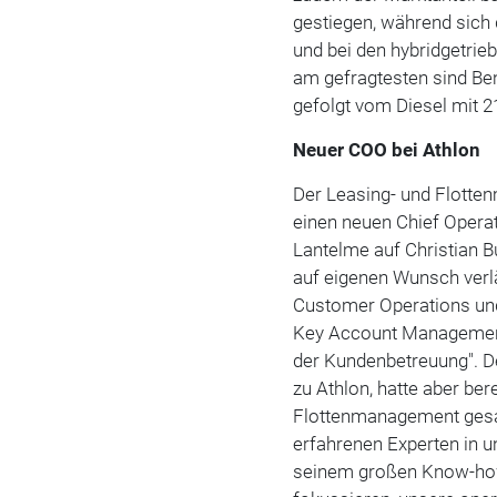
gestiegen, während sich d
und bei den hybridgetrie
am gefragtesten sind Ben
gefolgt vom Diesel mit 2
Neuer COO bei Athlon
Der Leasing- und Flott
einen neuen Chief Operat
Lantelme auf Christian B
auf eigenen Wunsch verlä
Customer Operations und
Key Account
Manageme
der Kundenbetreuung". D
zu Athlon, hatte aber be
Flottenmanagement gesam
erfahrenen Experten in
seinem großen Know-how 