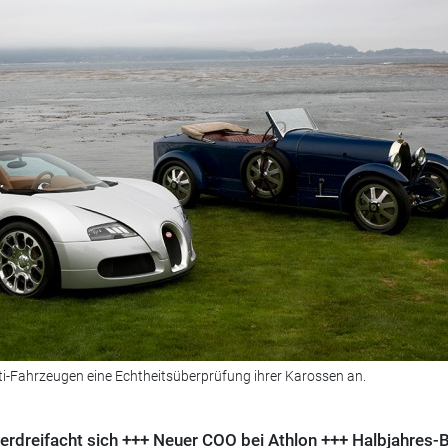
tti-Fahrzeugen eine Echtheitsüberprüfung ihrer Karossen an.
erdreifacht sich +++ Neuer COO bei Athlon +++ Halbjahres-B