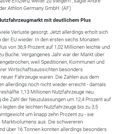
rative
Effizienz
weiter zu steigern", sagte André
 der Athlon Germany GmbH. (AF)
Nutzfahrzeugmarkt mit deutlichem Plus
viele Verluste gesorgt. Jetzt allerdings erholt sich
n der EU wieder. In den ersten sechs Monaten
lus von 36,9 Prozent auf 1,02 Millionen leichte und
u Buche. Vergangenes Jahr war der Markt über
ngebrochen, weil Speditionen, Kommunen und
rer Wirtschaftsaussichten besonders
 neuer Fahrzeuge waren. Die Zahlen aus dem
n allerdings noch nicht wieder erreicht - damals
reshälfte 1,13 Millionen Nutzfahrzeuge neu
g die Zahl der Neuzulassungen um 12,4 Prozent auf
 legten die leichten Nutzfahrzeuge bis zu 3,5
mtgewicht um knapp zehn Prozent zu - sie
s Marktvolumens aus. Die schwereren
und über 16 Tonnen konnten allerdings besonders