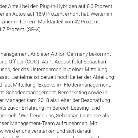
er Anteil bei den Plug-in-Hybriden auf 8,3 Prozent
benen Autos auf 18,9 Prozent erhöht hat. Weiterhin
ziner mit einem Marktanteil von 42 Prozent,
1,7 Prozent. (SP-X)
enmanagement-Anbieter
Athlon
Germany bekommt
ing Officer (COO): Ab 1. August folgt Sebastian
usch, der das Unternehmen laut einer Mitteilung
sst. Lantelme ist derzeit noch Leiter der Abteilung
 laut Mitteilung "Experte im
Flottenmanagement
,
nt
,
Schadenmanagement
,
Remarketing
sowie in
er Manager kam 2018 als Leiter der
Beschaffung
reits zuvor Erfahrung im Bereich Leasing- und
melt. "Wir freuen uns, Sebastian Lantelme als
 unser Management-Team aufzunehmen. Mit
wird er uns verstärken und sich darauf