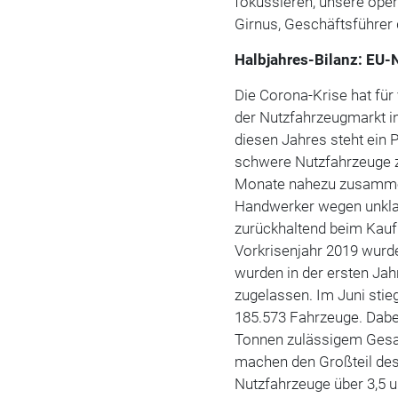
fokussieren, unsere ope
Girnus, Geschäftsführer
Halbjahres-Bilanz: EU-
Die Corona-Krise hat für 
der Nutzfahrzeugmarkt i
diesen Jahres steht ein P
schwere Nutzfahrzeuge z
Monate nahezu zusamme
Handwerker wegen unkla
zurückhaltend beim Kauf
Vorkrisenjahr 2019 wurde
wurden in der ersten Jah
zugelassen. Im Juni stie
185.573 Fahrzeuge. Dabei
Tonnen zulässigem Gesa
machen den Großteil de
Nutzfahrzeuge über 3,5 