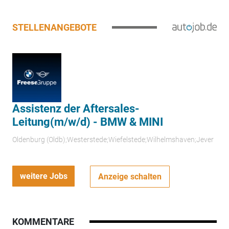
STELLENANGEBOTE
Assistenz der Aftersales-
Leitung(m/w/d) - BMW & MINI
Oldenburg (Oldb);Westerstede;Wiefelstede;Wilhelmshaven;Jever
weitere Jobs
Anzeige schalten
KOMMENTARE