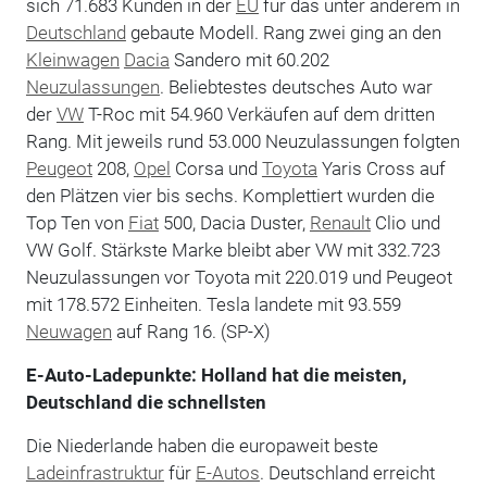
sich 71.683 Kunden in der
EU
für das unter anderem in
Deutschland
gebaute Modell. Rang zwei ging an den
Kleinwagen
Dacia
Sandero mit 60.202
Neuzulassungen
. Beliebtestes deutsches Auto war
der
VW
T-Roc mit 54.960 Verkäufen auf dem dritten
Rang. Mit jeweils rund 53.000 Neuzulassungen folgten
Peugeot
208,
Opel
Corsa und
Toyota
Yaris Cross auf
den Plätzen vier bis sechs. Komplettiert wurden die
Top Ten von
Fiat
500, Dacia Duster,
Renault
Clio und
VW Golf. Stärkste Marke bleibt aber VW mit 332.723
Neuzulassungen vor Toyota mit 220.019 und Peugeot
mit 178.572 Einheiten. Tesla landete mit 93.559
Neuwagen
auf Rang 16. (SP-X)
E-Auto-Ladepunkte: Holland hat die meisten,
Deutschland die schnellsten
Die Niederlande haben die europaweit beste
Ladeinfrastruktur
für
E-Autos
. Deutschland erreicht