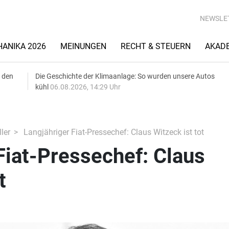
NEWSLE
ANIKA 2026
MEINUNGEN
RECHT & STEUERN
AKAD
 den
Die Geschichte der Klimaanlage: So wurden unsere Autos
kühl
06.08.2026, 14:29 Uhr
ler
Langjähriger Fiat-Pressechef: Claus Witzeck ist tot
Fiat-Pressechef: Claus
t