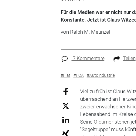
Für die Medien war er nicht nur 
Konstante. Jetzt ist Claus Witze
von Ralph M. Meunzel
7 Kommentare
Teilen
#Fiat
#FCA
#Autoindustrie
Viel zu früh ist Claus W
überraschend an Herzver
zweier erwachsener Kinde
Lebensabend im Kreise d
Seine
Oldtimer
stehen jet
"Segeltruppe" muss künfti