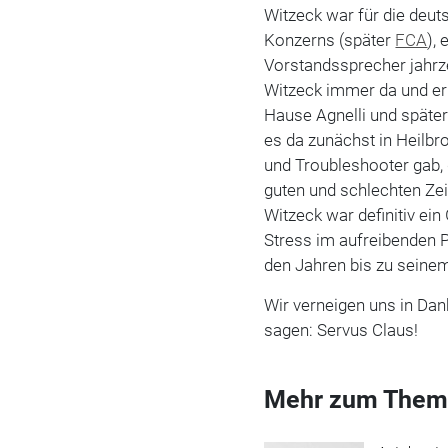
Witzeck war für die deut
Konzerns (später
FCA
),
Vorstandssprecher jahrze
Witzeck immer da und erre
Hause Agnelli und späte
es da zunächst in Heilbr
und Troubleshooter gab, 
guten und schlechten Zei
Witzeck war definitiv ein
Stress im aufreibenden P
den Jahren bis zu seine
Wir verneigen uns in Da
sagen: Servus Claus!
Mehr zum Them