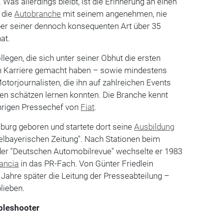
 Was allerdings bleibt, ist die Erinnerung an einen
 die
Autobranche
mit seinem angenehmen, nie
ber seiner dennoch konsequenten Art über 35
at.
legen, die sich unter seiner Obhut die ersten
n Karriere gemacht haben – sowie mindestens
torjournalisten, die ihn auf zahlreichen Events
en schätzen lernen konnten. Die Branche kennt
ährigen Pressechef von
Fiat
.
burg geboren und startete dort seine
Ausbildung
ttelbayerischen Zeitung". Nach Stationen beim
er "Deutschen Automobilrevue" wechselte er 1983
ancia
in das PR-Fach. Von Günter Friedlein
Jahre später die Leitung der Presseabteilung –
lieben.
bleshooter