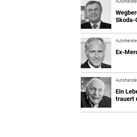
Autoherstel
Wegbere
Skoda-G
Autoherstel
Ex-Merc
Autohande
Ein Leb
trauert