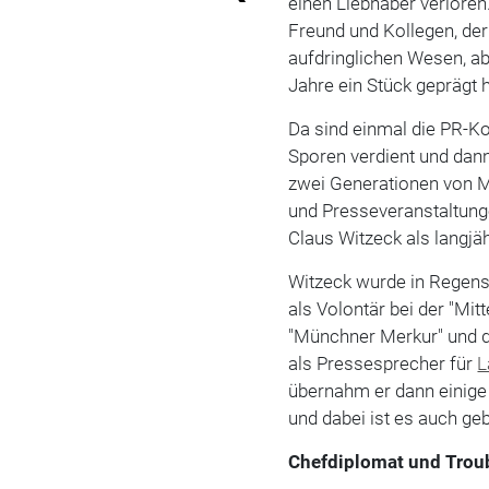
einen Liebhaber verloren.
Freund und Kollegen, der
aufdringlichen Wesen, a
Jahre ein Stück geprägt h
Da sind einmal die PR-Kol
Sporen verdient und dan
zwei Generationen von Mo
und Presseveranstaltung
Claus Witzeck als langj
Witzeck wurde in Regens
als Volontär bei der "Mi
"Münchner Merkur" und d
als Pressesprecher für
L
übernahm er dann einige 
und dabei ist es auch geb
Chefdiplomat und Trou