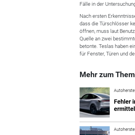
Fälle in der Untersuchun
Nach ersten Erkenntniss
dass die Türschlösser k
öffnen, muss laut Benut
Quelle an zwei bestimmt
betonte. Teslas haben ei
für Fenster, Türen und d
Mehr zum Them
Autoherstel
Fehler 
ermitte
Autoherstel