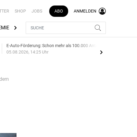
TTER
SHOP
JOBS
ABO
ANMELDEN
EMIE
AUTOMARKEN
MEDIATHEK
BRANCHENVERZEI
E-Auto-Förderung: Schon mehr als 100.000 Anträge
Audi
05.08.2026, 14:25 Uhr
05.0
dern