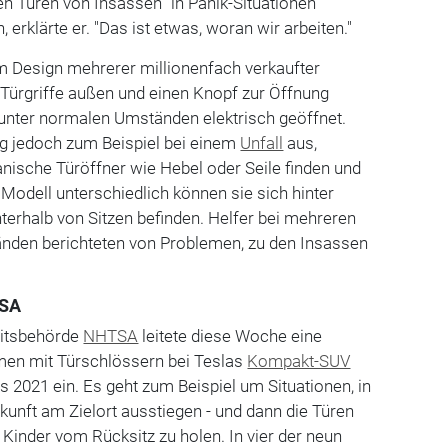
 Türen von Insassen "in Panik-Situationen"
, erklärte er. "Das ist etwas, woran wir arbeiten."
m Design mehrerer millionenfach verkaufter
Türgriffe außen und einen Knopf zur Öffnung
 unter normalen Umständen elektrisch geöffnet.
ng jedoch zum Beispiel bei einem
Unfall
aus,
sche Türöffner wie Hebel oder Seile finden und
 Modell unterschiedlich können sie sich hinter
terhalb von Sitzen befinden. Helfer bei mehreren
änden berichteten von Problemen, zu den Insassen
USA
eitsbehörde
NHTSA
leitete diese Woche eine
men mit Türschlössern bei Teslas
Kompakt-SUV
 2021 ein. Es geht zum Beispiel um Situationen, in
kunft am Zielort ausstiegen - und dann die Türen
 Kinder vom Rücksitz zu holen. In vier der neun