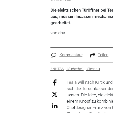
Die elektrischen Türöffner bei Te
aus, müssen Insassen mechanisch
gearbeitet.
von
dpa
Kommentare
Teilen
#NHTSA
#Sicherheit
#Technik
Tesla
will nach Kritik u
sich die Türschlösser der
lassen. Die Idee, die el
einem Knopf zu kombinier
Chefdesigner Franz von 