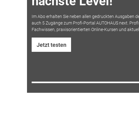
nächste Level!
Im Abo erhalten Sie neben allen gedruckten Ausgaben 
auch 5 Zugänge zum Profi-Portal AUTOHAUS next. Profit
Fachwissen, praxisorientierten Online-Kursen und aktue
Jetzt testen