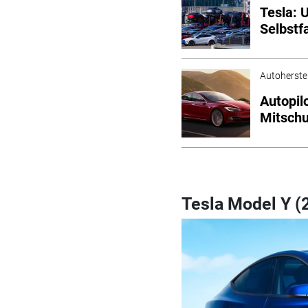
Tesla: 
Selbstf
Autoherstel
Autopil
Mitschu
Tesla Model Y (