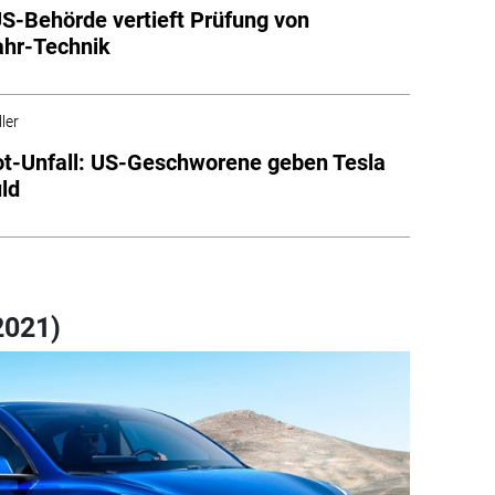
US-Behörde vertieft Prüfung von
ahr-Technik
ler
ot-Unfall: US-Geschworene geben Tesla
ld
2021)