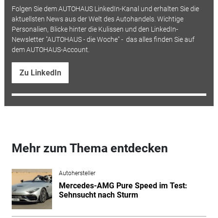
Folgen Sie dem AUTOHAUS LinkedIn-Kanal und erhalten Sie die
aktuellsten News aus der Welt des Autohandels. Wichtige
Personalien, Blicke hinter die Kulissen und den LinkedIn-
Newsletter "AUTOHAUS - die Woche" - das alles finden Sie auf
dem AUTOHAUS-Account.
Zu LinkedIn
Mehr zum Thema entdecken
Autohersteller
Mercedes-AMG Pure Speed im Test:
Sehnsucht nach Sturm