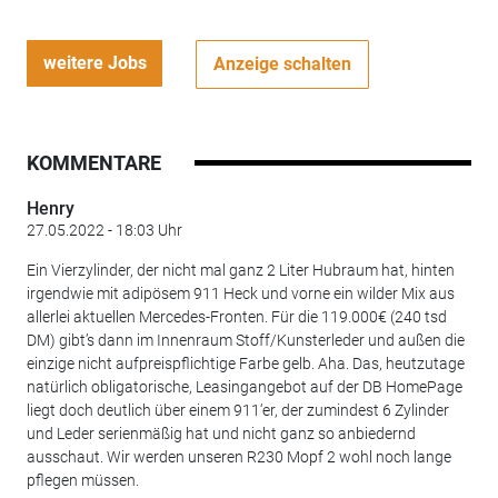
weitere Jobs
Anzeige schalten
KOMMENTARE
Henry
27.05.2022 - 18:03 Uhr
Ein Vierzylinder, der nicht mal ganz 2 Liter Hubraum hat, hinten
irgendwie mit adipösem 911 Heck und vorne ein wilder Mix aus
allerlei aktuellen Mercedes-Fronten. Für die 119.000€ (240 tsd
DM) gibt’s dann im Innenraum Stoff/Kunsterleder und außen die
einzige nicht aufpreispflichtige Farbe gelb. Aha. Das, heutzutage
natürlich obligatorische, Leasingangebot auf der DB HomePage
liegt doch deutlich über einem 911‘er, der zumindest 6 Zylinder
und Leder serienmäßig hat und nicht ganz so anbiedernd
ausschaut. Wir werden unseren R230 Mopf 2 wohl noch lange
pflegen müssen.