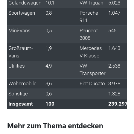
Geländewagen
10,1
VW Tiguan
5.023
Sportwagen
0,8
Porsche
1.047
911
Mini-Vans
0,5
Peugeot
545
3008
Großraum-
1,9
Mercedes
1.643
Vans
V-Klasse
Utilities
4,9
VW
2.538
Transporter
Wohnmobile
3,6
Fiat Ducato
3.978
Sonstige
0,6
1.328
Insgesamt
100
239.297
Mehr zum Thema entdecken