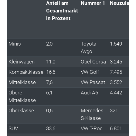
Anteil am
Nummer 1
Neuzulass
Gesamtmarkt
in Prozent
Minis
2,0
Toyota
1.549
Aygo
Kleinwagen
11,0
Opel Corsa
3.245
Kompaktklasse
16,6
VW Golf
7.495
Mittelklasse
7,6
VW Passat
3.552
Obere
6,1
Audi A6
4.442
Mittelklasse
Oberklasse
0,6
Mercedes
321
S-Klasse
SUV
33,6
VW T-Roc
6.801