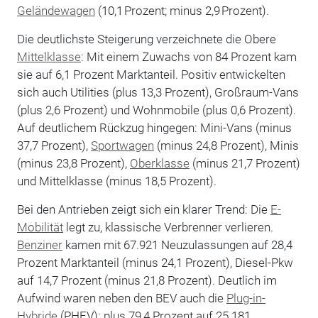
Geländewagen
(10,1 Prozent; minus 2,9 Prozent).
Die deutlichste Steigerung verzeichnete die Obere
Mittelklasse
: Mit einem Zuwachs von 84 Prozent kam
sie auf 6,1 Prozent Marktanteil. Positiv entwickelten
sich auch Utilities (plus 13,3 Prozent), Großraum-Vans
(plus 2,6 Prozent) und Wohnmobile (plus 0,6 Prozent).
Auf deutlichem Rückzug hingegen: Mini-Vans (minus
37,7 Prozent),
Sportwagen
(minus 24,8 Prozent), Minis
(minus 23,8 Prozent),
Oberklasse
(minus 21,7 Prozent)
und Mittelklasse (minus 18,5 Prozent).
Bei den Antrieben zeigt sich ein klarer Trend: Die
E-
Mobilität
legt zu, klassische Verbrenner verlieren.
Benziner
kamen mit 67.921 Neuzulassungen auf 28,4
Prozent Marktanteil (minus 24,1 Prozent), Diesel-Pkw
auf 14,7 Prozent (minus 21,8 Prozent). Deutlich im
Aufwind waren neben den BEV auch die
Plug-in-
Hybride
(PHEV): plus 79,4 Prozent auf 25.181