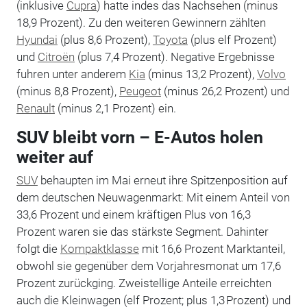
(inklusive
Cupra
) hatte indes das Nachsehen (minus
18,9 Prozent). Zu den weiteren Gewinnern zählten
Hyundai
(plus 8,6 Prozent),
Toyota
(plus elf Prozent)
und
Citroën
(plus 7,4 Prozent). Negative Ergebnisse
fuhren unter anderem
Kia
(minus 13,2 Prozent),
Volvo
(minus 8,8 Prozent),
Peugeot
(minus 26,2 Prozent) und
Renault
(minus 2,1 Prozent) ein.
SUV bleibt vorn – E-Autos holen
weiter auf
SUV
behaupten im Mai erneut ihre Spitzenposition auf
dem deutschen Neuwagenmarkt: Mit einem Anteil von
33,6 Prozent und einem kräftigen Plus von 16,3
Prozent waren sie das stärkste Segment. Dahinter
folgt die
Kompaktklasse
mit 16,6 Prozent Marktanteil,
obwohl sie gegenüber dem Vorjahresmonat um 17,6
Prozent zurückging. Zweistellige Anteile erreichten
auch die Kleinwagen (elf Prozent; plus 1,3 Prozent) und