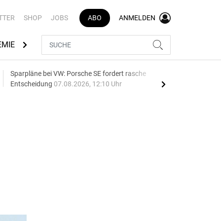
TTER
SHOP
JOBS
ABO
ANMELDEN
EMIE
AUTOMARKEN
MEDIATHEK
BRANCHENVERZEI
Sparpläne bei VW: Porsche SE fordert rasche
75 J
Entscheidung
07.08.2026, 12:10 Uhr
Auf