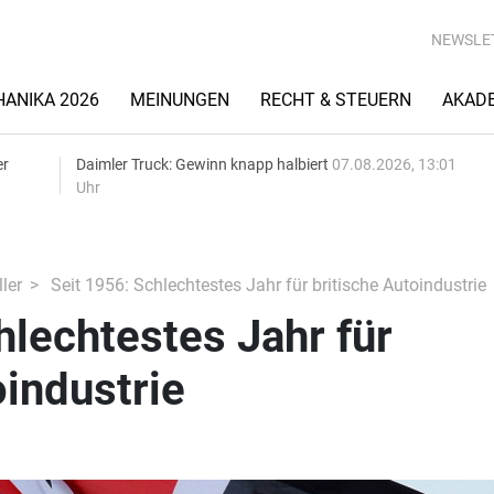
NEWSLE
ANIKA 2026
MEINUNGEN
RECHT & STEUERN
AKAD
er
Daimler Truck: Gewinn knapp halbiert
07.08.2026, 13:01
Uhr
ler
Seit 1956: Schlechtestes Jahr für britische Autoindustrie
hlechtestes Jahr für
oindustrie