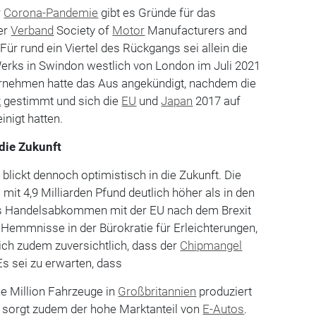
r
Corona-Pandemie
gibt es Gründe für das
der
Verband
Society of
Motor
Manufacturers and
ür rund ein Viertel des Rückgangs sei allein die
rks in Swindon westlich von London im Juli 2021
ernehmen hatte das Aus angekündigt, nachdem die
t
gestimmt und sich die
EU
und
Japan
2017 auf
inigt hatten.
 die Zukunft
ickt dennoch optimistisch in die Zukunft. Die
mit 4,9 Milliarden Pfund deutlich höher als in den
s Handelsabkommen mit der EU nach dem Brexit
r Hemmnisse in der Bürokratie für Erleichterungen,
ich zudem zuversichtlich, dass der
Chipmangel
Es sei zu erwarten, dass
e Million Fahrzeuge in
Großbritannien
produziert
 sorgt zudem der hohe Marktanteil von
E-Autos
.