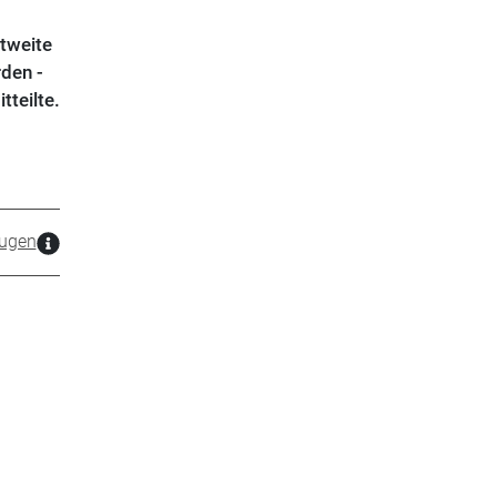
ltweite
den -
teilte.
ugen