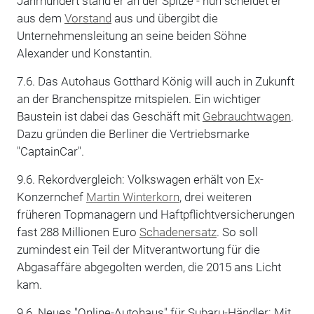
Jahrhundert stand er an der Spitze - nun scheidet er
aus dem
Vorstand
aus und übergibt die
Unternehmensleitung an seine beiden Söhne
Alexander und Konstantin.
7.6. Das Autohaus Gotthard König will auch in Zukunft
an der Branchenspitze mitspielen. Ein wichtiger
Baustein ist dabei das Geschäft mit
Gebrauchtwagen
.
Dazu gründen die Berliner die Vertriebsmarke
"CaptainCar".
9.6. Rekordvergleich: Volkswagen erhält von Ex-
Konzernchef
Martin Winterkorn
, drei weiteren
früheren Topmanagern und Haftpflichtversicherungen
fast 288 Millionen Euro
Schadenersatz
. So soll
zumindest ein Teil der Mitverantwortung für die
Abgasaffäre abgegolten werden, die 2015 ans Licht
kam.
9.6. Neues "Online-Autohaus" für Subaru-Händler: Mit