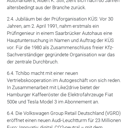
Autohändlers, Albert K. Still, zieht sich nach 60 Jahren
altersbedingt aus der Branche zurück.
2.4. Jubiläum bei der Prüforganisation KÜS: Vor 30
Jahren, am 2. April 1991, nahm erstmals ein
Prüfingenieur in einem Saarbrücker Autohaus eine
Hauptuntersuchung in Namen und Auftrag der KÜS
vor. Für die 1980 als Zusammenschluss freier Kfz-
Sachverständiger gegründete Organisation war das
der zentrale Durchbruch.
6.4. Tchibo macht mit einer neuen
Vertriebskooperation im Autogeschäft von sich reden.
In Zusammenarbeit mit Like2drive bietet der
Hamburger Kaffeeröster die Elektrofahrzeuge Fiat
500e und Tesla Model 3 im Abonnement an.
6.4. Die Volkswagen Group Retail Deutschland (VGRD)
eröffnet einen neuen Audi-Leuchtturm für 23 Millionen
Euro: Innovativ, digital, CO2-neutral – mit dem