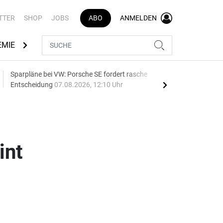
TTER
SHOP
JOBS
ABO
ANMELDEN
EMIE
AUTOMARKEN
MEDIATHEK
BRANCHENVERZEI
Sparpläne bei VW: Porsche SE fordert rasche
75 J
Entscheidung
07.08.2026, 12:10 Uhr
Auf
int