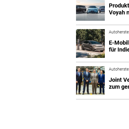
Produkt
Voyah 
Autoherstel
E-Mobil
für Indi
Autoherstel
Joint V
zum ge