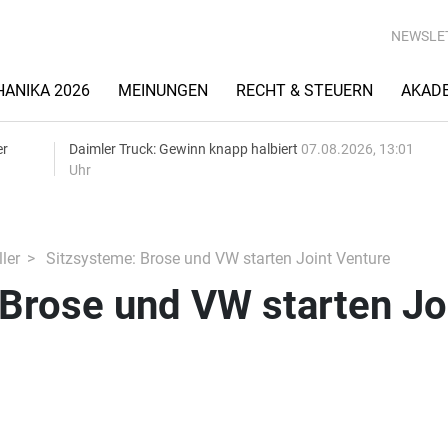
NEWSLE
ANIKA 2026
MEINUNGEN
RECHT & STEUERN
AKAD
er
Daimler Truck: Gewinn knapp halbiert
07.08.2026, 13:01
Uhr
ler
Sitzsysteme: Brose und VW starten Joint Venture
Brose und VW starten Jo