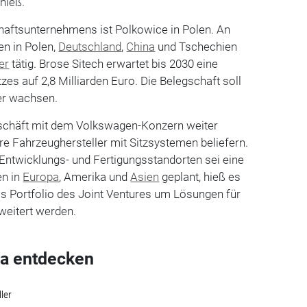
hieß.
aftsunternehmens ist Polkowice in Polen. An
en in Polen,
Deutschland
,
China
und Tschechien
er
tätig. Brose Sitech erwartet bis 2030 eine
s auf 2,8 Milliarden Euro. Die Belegschaft soll
ter wachsen.
eschäft mit dem Volkswagen-Konzern weiter
e Fahrzeughersteller mit Sitzsystemen beliefern.
ntwicklungs- und Fertigungsstandorten sei eine
en in
Europa
, Amerika und
Asien
geplant, hieß es
das Portfolio des Joint Ventures um Lösungen für
weitert werden.
a entdecken
ler