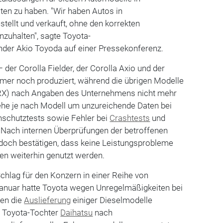
ten zu haben. "Wir haben Autos in
ellt und verkauft, ohne den korrekten
nzuhalten", sagte Toyota-
nder Akio Toyoda auf einer Pressekonferenz.
 der Corolla Fielder, der Corolla Axio und der
mer noch produziert, während die übrigen Modelle
d RX) nach Angaben des Unternehmens nicht mehr
gehe je nach Modell um unzureichende Daten bei
schutztests sowie Fehler bei
Crashtests
und
Nach internen Überprüfungen der betroffenen
och bestätigen, dass keine Leistungsprobleme
ten weiterhin genutzt werden.
 Schlag für den Konzern in einer Reihe von
Januar hatte Toyota wegen Unregelmäßigkeiten bei
ren die
Auslieferung
einiger Dieselmodelle
e Toyota-Tochter
Daihatsu
nach