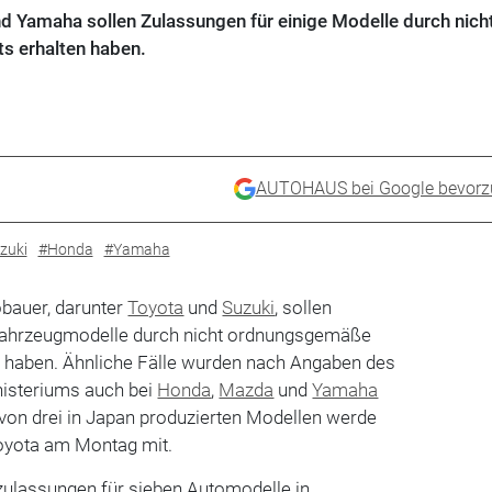
d Yamaha sollen Zulassungen für einige Modelle durch nich
s erhalten haben.
AUTOHAUS bei Google bevorz
zuki
#Honda
#Yamaha
bauer, darunter
Toyota
und
Suzuki
, sollen
 Fahrzeugmodelle durch nicht ordnungsgemäße
en haben. Ähnliche Fälle wurden nach Angaben des
isteriums auch bei
Honda
,
Mazda
und
Yamaha
von drei in Japan produzierten Modellen werde
 Toyota am Montag mit.
zulassungen für sieben Automodelle in