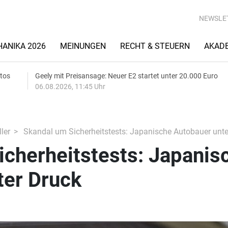
NEWSLE
ANIKA 2026
MEINUNGEN
RECHT & STEUERN
AKAD
utos
Geely mit Preisansage: Neuer E2 startet unter 20.000 Euro
06.08.2026, 11:45 Uhr
ler
Skandal um Sicherheitstests: Japanische Autobauer unte
icherheitstests: Japanis
ter Druck