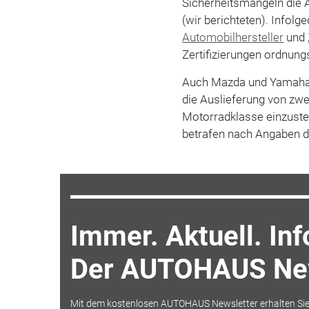
Sicherheitsmängeln die 
(wir berichteten). Infol
Automobilhersteller
und
Zertifizierungen ordnu
Auch Mazda und Yamaha 
die Auslieferung von zw
Motorradklasse einzuste
betrafen nach Angaben 
Immer. Aktuell. Inf
Der AUTOHAUS New
Mit dem kostenlosen AUTOHAUS Newsletter erhalten Sie