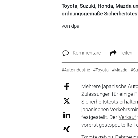
Toyota, Suzuki, Honda, Mazda un
ordnungsgemäße Sicherheitstest
von
dpa
Kommentare
Teilen
#Autoindustrie
#Toyota
#Mazda
#Su
Mehrere japanische Auto
Zulassungen für einige
Sicherheitstests erhalt
japanischen Verkehrsmin
festgestellt. Der
Verkauf
vorerst gestoppt, teilte
Toyota gab zu, Fahrzeug