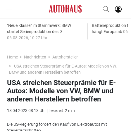
"Neue Klasse" im Stammwerk: BMW
Batterieproduktion fü
startet Serienproduktion des i3
hängt Europa ab
06.0
06.08.2026, 10:27 Uhr
Home
Nachrichten
Autohersteller
USA streichen Steuerprämie für E-Autos: Modelle von VW,
BMW und anderen Herstellern betroffen
USA streichen Steuerprämie für E-
Autos: Modelle von VW, BMW und
anderen Herstellern betroffen
18.04.2023 08:13 Uhr | Lesezeit: 2 min
Die US-Regierung fördert den Kauf von Elektroautos mit
Steuergutschriften.