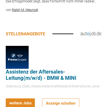
Das Erfolgsmodell zeigt, dass Fortschritt nicht immer radikal...
von
Ralph M. Meunzel
STELLENANGEBOTE
Assistenz der Aftersales-
Leitung(m/w/d) - BMW & MINI
Oldenburg (Oldb);Westerstede;Wiefelstede;Wilhelmshaven;Jever
weitere Jobs
Anzeige schalten