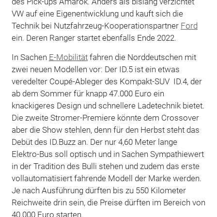
des Pick-ups Amarok. Anders als bislang verzichtet
VW auf eine Eigenentwicklung und kauft sich die
Technik bei Nutzfahrzeug-Kooperationspartner
Ford
ein. Deren Ranger startet ebenfalls Ende 2022.
In Sachen
E-Mobilität
fahren die Norddeutschen mit
zwei neuen Modellen vor: Der ID.5 ist ein etwas
veredelter Coupé-Ableger des Kompakt-SUV ID.4, der
ab dem Sommer für knapp 47.000 Euro ein
knackigeres Design und schnellere Ladetechnik bietet.
Die zweite Stromer-Premiere könnte dem Crossover
aber die Show stehlen, denn für den Herbst steht das
Debüt des ID.Buzz an. Der nur 4,60 Meter lange
Elektro-Bus soll optisch und in Sachen Sympathiewert
in der Tradition des Bulli stehen und zudem das erste
vollautomatisiert fahrende Modell der Marke werden.
Je nach Ausführung dürften bis zu 550 Kilometer
Reichweite drin sein, die Preise dürften im Bereich von
40.000 Euro starten.