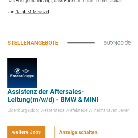
Das Erfolgsmodell zeigt, dass Fortschritt nicht immer radikal...
von
Ralph M. Meunzel
STELLENANGEBOTE
Assistenz der Aftersales-
Leitung(m/w/d) - BMW & MINI
Oldenburg (Oldb);Westerstede;Wiefelstede;Wilhelmshaven;Jever
weitere Jobs
Anzeige schalten