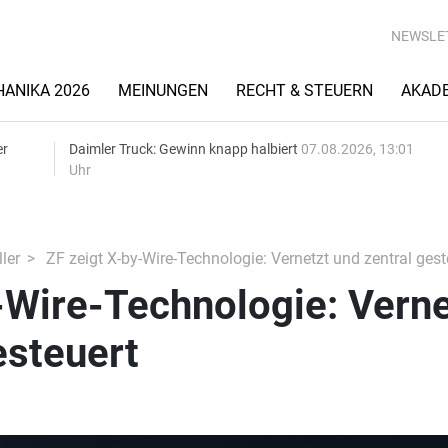
NEWSLE
ANIKA 2026
MEINUNGEN
RECHT & STEUERN
AKAD
er
Daimler Truck: Gewinn knapp halbiert
07.08.2026, 13:01
Uhr
ler
ZF zeigt X-by-Wire-Technologie: Vernetzt und zentral gest
-Wire-Technologie: Verne
esteuert