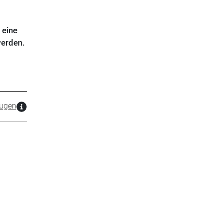
 eine
werden.
ugen