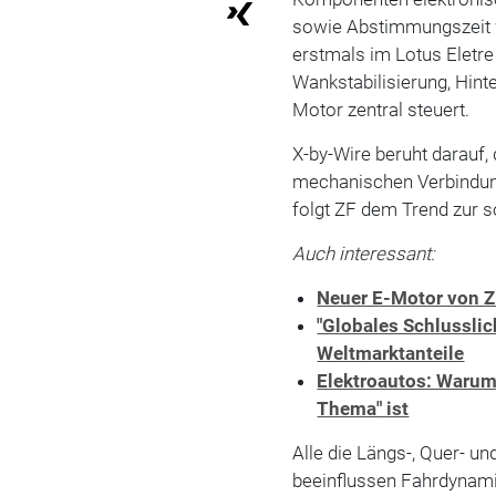
sowie Abstimmungszeit w
erstmals im Lotus Eletre
Wankstabilisierung, Hint
Motor zentral steuert.
X-by-Wire beruht darauf
mechanischen Verbindun
folgt ZF dem Trend zur 
Auch interessant:
Neuer E-Motor von ZF
"Globales Schlusslic
Weltmarktanteile
Elektroautos: Warum
Thema" ist
Alle die Längs-, Quer- u
beeinflussen Fahrdynami