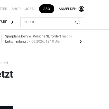
TTER
SHOP
JOBS
ABO
ANMELDEN
EMIE
AUTOMARKEN
MEDIATHEK
BRANCHENVERZEI
Sparpläne bei VW: Porsche SE fordert rasche
75 J
Entscheidung
07.08.2026, 12:10 Uhr
Auf
euert
tzt