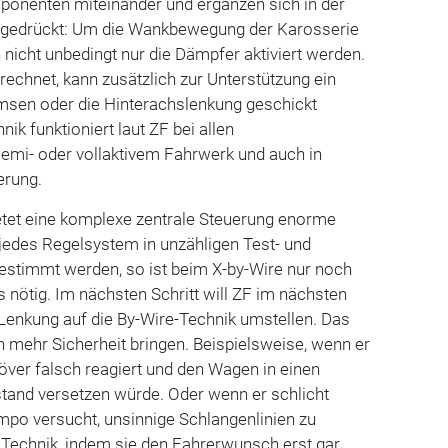
onenten miteinander und ergänzen sich in der
usgedrückt: Um die Wankbewegung der Karosserie
nicht unbedingt nur die Dämpfer aktiviert werden.
echnet, kann zusätzlich zur Unterstützung ein
emsen oder die Hinterachslenkung geschickt
ik funktioniert laut ZF bei allen
emi- oder vollaktivem Fahrwerk und auch in
erung.
ietet eine komplexe zentrale Steuerung enorme
 jedes Regelsystem in unzähligen Test- und
estimmt werden, so ist beim X-by-Wire nur noch
nötig. Im nächsten Schritt will ZF im nächsten
Lenkung auf die By-Wire-Technik umstellen. Das
 mehr Sicherheit bringen. Beispielsweise, wenn er
er falsch reagiert und den Wagen in einen
stand versetzen würde. Oder wenn er schlicht
po versucht, unsinnige Schlangenlinien zu
e Technik, indem sie den Fahrerwunsch erst gar