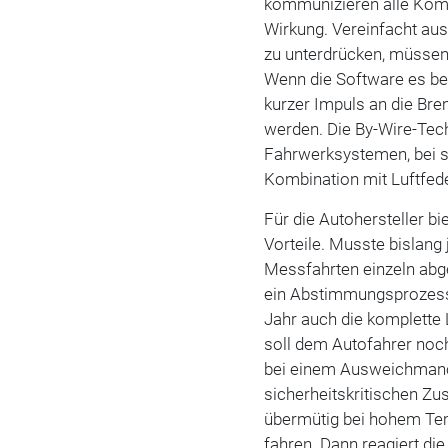
kommunizieren alle Komp
Wirkung. Vereinfacht a
zu unterdrücken, müssen 
Wenn die Software es ber
kurzer Impuls an die Br
werden. Die By-Wire-Techn
Fahrwerksystemen, bei s
Kombination mit Luftfed
Für die Autohersteller b
Vorteile. Musste bislang
Messfahrten einzeln abg
ein Abstimmungsprozess 
Jahr auch die komplette 
soll dem Autofahrer noch
bei einem Ausweichmanöv
sicherheitskritischen Zu
übermütig bei hohem Tem
fahren. Dann reagiert di