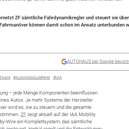
rnetzt ZF sämtliche Fahrdynamikregler und steuert sie über
he Fahrmanöver können damit schon im Ansatz unterbunden 
AUTOHAUS bei Google bevorz
tware
#Automobilzulieferer
#IAA
ung – jede Menge Komponenten beeinflussen
ines Autos. Je mehr Systeme der Hersteller
er wird es, sie zu steuern und die gesamte
ustimmen.
ZF
zeigt aktuell auf der IAA Mobility
-by-Wire ein Komplettsystem, das sämtliche
 ansteuert, zentral regelt und die Entwicklungs-