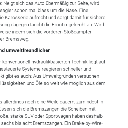
: Neigt sich das Auto übermäßig zur Seite, wird
ssagier schon mal blass um die Nase. Eine
die Karosserie aufrecht und sorgt damit für sichere
msung dagegen taucht die Front regelrecht ab. Wird
lsweise indem sich die vorderen Stoßdämpfer
 der Bremsweg.
und umweltfreundlicher
r konventionell hydraulikbasierten
Technik
liegt auf
gesteuerte Systeme reagieren schneller und
ekt gibt es auch: Aus Umweltgründen versuchen
 Flüssigkeiten und Öle so weit wie möglich aus dem
s allerdings noch eine Weile dauern, zumindest in
ssen sich die Bremszangen die Scheiben mit
Große, starke SUV oder Sportwagen haben deshalb
 sechs bis acht Bremszangen. Ein Brake-by-Wire-