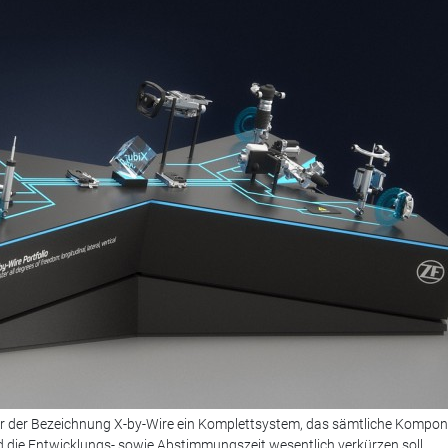
nter der Bezeichnung X-by-Wire ein Komplettsystem, das sämtliche Kompo
nd die Entwicklungs- sowie Abstimmungszeit wesentlich verkürzen soll.