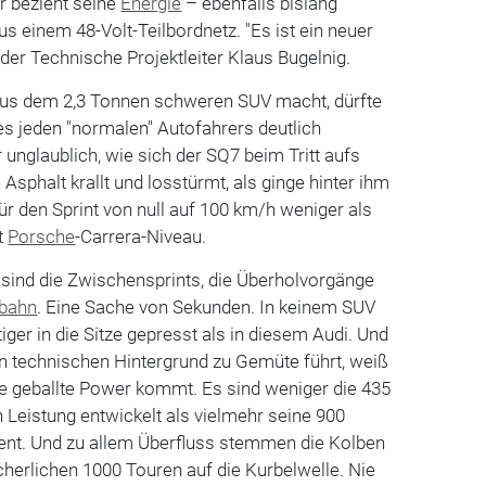
Er bezieht seine
Energie
– ebenfalls bislang
us einem 48-Volt-Teilbordnetz. "Es ist ein neuer
 der Technische Projektleiter Klaus Bugelnig.
aus dem 2,3 Tonnen schweren SUV macht, dürfte
nes jeden "normalen" Autofahrers deutlich
r unglaublich, wie sich der SQ7 beim Tritt aufs
Asphalt krallt und losstürmt, als ginge hinter ihm
 für den Sprint von null auf 100 km/h weniger als
t
Porsche
-Carrera-Niveau.
r sind die Zwischensprints, die Überholvorgänge
bahn
. Eine Sache von Sekunden. In keinem SUV
ger in die Sitze gepresst als in diesem Audi. Und
n technischen Hintergrund zu Gemüte führt, weiß
se geballte Power kommt. Es sind weniger die 435
an Leistung entwickelt als vielmehr seine 900
. Und zu allem Überfluss stemmen die Kolben
ächerlichen 1000 Touren auf die Kurbelwelle. Nie