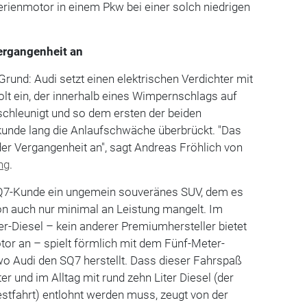
erienmotor in einem Pkw bei einer solch niedrigen
ergangenheit an
Grund: Audi setzt einen elektrischen Verdichter mit
lt ein, der innerhalb eines Wimpernschlags auf
hleunigt und so dem ersten der beiden
kunde lang die Anlaufschwäche überbrückt. "Das
er Vergangenheit an", sagt Andreas Fröhlich von
ng
.
SQ7-Kunde ein ungemein souveränes SUV, dem es
ion auch nur minimal an Leistung mangelt. Im
der-Diesel – kein anderer Premiumhersteller bietet
tor an – spielt förmlich mit dem Fünf-Meter-
wo Audi den SQ7 herstellt. Dass dieser Fahrspaß
er und im Alltag mit rund zehn Liter Diesel (der
stfahrt) entlohnt werden muss, zeugt von der