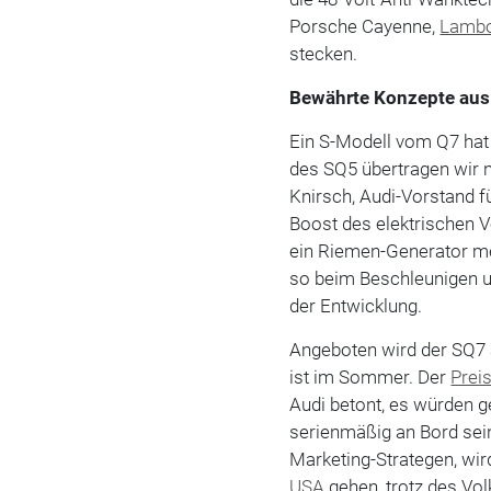
Porsche Cayenne,
Lambo
stecken.
Bewährte Konzepte au
Ein S-Modell vom Q7 hat 
des SQ5 übertragen wir n
Knirsch, Audi-Vorstand f
Boost des elektrischen V
ein Riemen-Generator me
so beim Beschleunigen un
der Entwicklung.
Angeboten wird der SQ7 a
ist im Sommer. Der
Prei
Audi betont, es würden g
serienmäßig an Bord sei
Marketing-Strategen, wir
USA
gehen, trotz des Vo