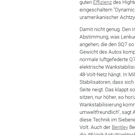
guten
Effizienz
des Hight
eingeschaltem "Dynamic"
uramerikanischer Achtzyl
Damit nicht genug. Den I
Abstimmung, was Lenkun
angehen, die den SQ7 so
Gewicht des Autos komple
normale luftgefederte Q
elektrische Wankstabilisi
48-Volt-Netz hängt. In M
Stabilisatoren, dass sic
Seite neigt. Das klappt 
sitzen, nur höher, so hor
Wankstabilisierung ko
umweltfreundlich", sagt 
diese Technik im Siebene
Volt. Auch der
Bentley
Be
die 48-Volt-Anti-Wanktec