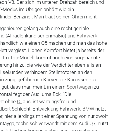
ech-V8. Der sich im unteren Drehzahlbereich und
-Modus im Übrigen anhört wie ein
inder-Benziner. Man traut seinen Ohren nicht.
ngenieuren gelang auch eine recht geniale
g (Allradlenkung serienmäßig) und
Fahrwerk
 handlich wie einen Q5 machen und man das hohe
tt vergisst. Hohen Komfort bietet ja bereits der
7. Im Top-Modell kommt noch eine sogenannte
erung hinzu, die wie der Verdichter ebenfalls am
illisekunden verhindern Stellmotoren an den
h in zügig gefahrenen Kurven die Karosserie zur
so gut, dass man meint, in einem
Sportwagen
zu
izontal fegt der Audi ums Eck. "Die
mmt ohne
Öl
aus, ist wartungsfrei und
Albert Schlecht, Entwicklung Fahrwerk.
BMW
nutzt
r, hier allerdings mit einer Spannung von nur zwölf
ntayga, technisch verwandt mit dem Audi Q7, nutzt
hnik. Und wir können sicher sein, im nächsten