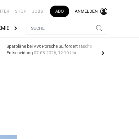
TTER
SHOP
JOBS
ABO
ANMELDEN
EMIE
AUTOMARKEN
MEDIATHEK
BRANCHENVERZEI
Sparpläne bei VW: Porsche SE fordert rasche
75 J
Entscheidung
07.08.2026, 12:10 Uhr
Auf