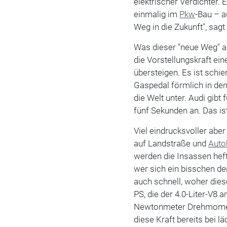
elektrischer Verdichter. 
einmalig im
Pkw
-Bau – a
Weg in die Zukunft", sagt
Was dieser "neue Weg" 
die Vorstellungskraft ei
übersteigen. Es ist schie
Gaspedal förmlich in den 
die Welt unter. Audi gibt
fünf Sekunden an. Das is
Viel eindrucksvoller abe
auf Landstraße und
Auto
werden die Insassen hefti
wer sich ein bisschen de
auch schnell, woher die
PS, die der 4.0-Liter-V8 
Newtonmeter Drehmoment
diese Kraft bereits bei l