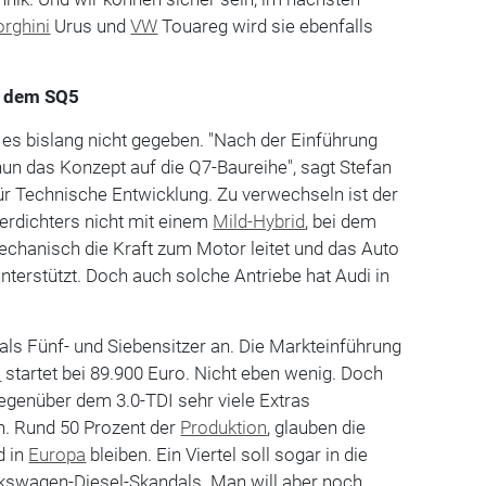
rghini
Urus und
VW
Touareg wird sie ebenfalls
s dem SQ5
es bislang nicht gegeben. "Nach der Einführung
un das Konzept auf die Q7-Baureihe", sagt Stefan
ür Technische Entwicklung. Zu verwechseln ist der
erdichters nicht mit einem
Mild-Hybrid
, bei dem
chanisch die Kraft zum Motor leitet und das Auto
terstützt. Doch auch solche Antriebe hat Audi in
ls Fünf- und Siebensitzer an. Die Markteinführung
s
startet bei 89.900 Euro. Nicht eben wenig. Doch
egenüber dem 3.0-TDI sehr viele Extras
n. Rund 50 Prozent der
Produktion
, glauben die
d in
Europa
bleiben. Ein Viertel soll sogar in die
lkswagen-Diesel-Skandals. Man will aber noch