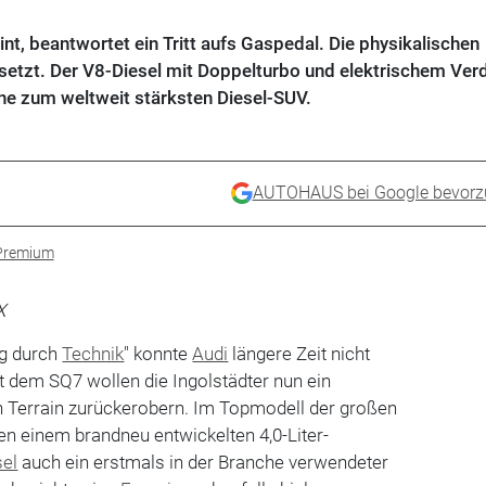
, beantwortet ein Tritt aufs Gaspedal. Die physikalischen
setzt. Der V8-Diesel mit Doppelturbo und elektrischem Verd
e zum weltweit stärksten Diesel-SUV.
AUTOHAUS bei Google bevorz
Premium
X
ng durch
Technik
" konnte
Audi
längere Zeit nicht
t dem SQ7 wollen die Ingolstädter nun ein
 Terrain zurückerobern. Im Topmodell der großen
en einem brandneu entwickelten 4,0-Liter-
sel
auch ein erstmals in der Branche verwendeter