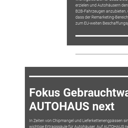
erzielen und Autohäusern den
B2B-Fahrzeugen anzubieten, u
dass der Remarketing-Bereic
zum EU-weiten Beschaffungsp
Fokus Gebrauchtw
AUTOHAUS next
In Zeiten von Chipmangel und Lieferkettenengpässen s
wichtige Ertragssäule für Autohäuser. Auf AUTOHAUS nex