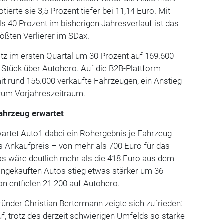
notierte sie 3,5 Prozent tiefer bei 11,14 Euro. Mit
 40 Prozent im bisherigen Jahresverlauf ist das
rößten Verlierer im SDax.
tz im ersten Quartal um 30 Prozent auf 169.600
 Stück über Autohero. Auf die B2B-Plattform
t rund 155.000 verkaufte Fahrzeugen, ein Anstieg
 zum Vorjahreszeitraum.
ahrzeug erwartet
wartet Auto1 dabei ein Rohergebnis je Fahrzeug –
s Ankaufpreis – von mehr als 700 Euro für das
s wäre deutlich mehr als die 418 Euro aus dem
 angekauften Autos stieg etwas stärker um 36
on entfielen 21 200 auf Autohero.
nder Christian Bertermann zeigte sich zufrieden:
uf, trotz des derzeit schwierigen Umfelds so starke