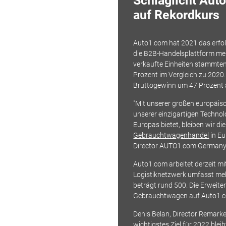
Schlaglicht Aut
auf Rekordkurs
Auto1.com hat 2021 das erfol
die B2B-Handelsplattform me
verkaufte Einheiten stammte
Prozent im Vergleich zu 2020
Bruttogewinn um 47 Prozent a
"Mit unserer großen europäi
unserer einzigartigen Techno
Europas bietet, bleiben wir d
Gebrauchtwagenhandel
in E
Director AUTO1.com Germany
Auto1.com arbeitet derzeit m
Logistiknetzwerk umfasst mehr
beträgt rund 500. Die Erweit
Gebrauchtwagen auf Auto1.co
Denis Belan, Director Remark
wichtigstes Ziel für 2022 blei