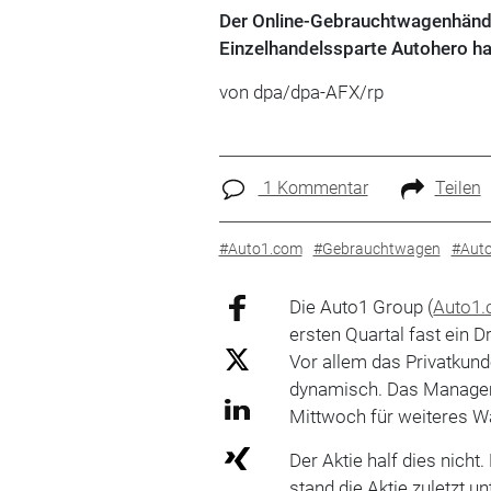
Der Online-Gebrauchtwagenhändler
Einzelhandelssparte Autohero ha
von dpa/dpa-AFX/rp
1 Kommentar
Teilen
#Auto1.com
#Gebrauchtwagen
#Auto
Die Auto1 Group (
Auto1
ersten Quartal fast ein D
Vor allem das Privatkun
dynamisch. Das Manageme
Mittwoch für weiteres Wa
Der Aktie half dies nicht
stand die Aktie zuletzt u