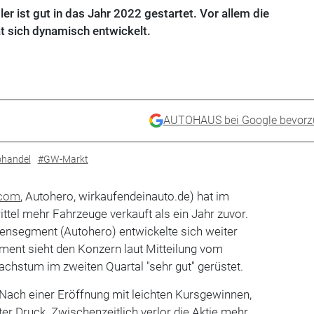
 ist gut in das Jahr 2022 gestartet. Vor allem die
t sich dynamisch entwickelt.
AUTOHAUS bei Google bevorz
handel
#GW-Markt
.com
, Autohero, wirkaufendeinauto.de) hat im
rittel mehr Fahrzeuge verkauft als ein Jahr zuvor.
densegment (Autohero) entwickelte sich weiter
nt sieht den Konzern laut Mitteilung vom
chstum im zweiten Quartal "sehr gut" gerüstet.
. Nach einer Eröffnung mit leichten Kursgewinnen,
nter Druck. Zwischenzeitlich verlor die Aktie mehr