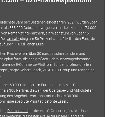
o1.com – B2B-Handelsplattform
greichste Jahr seit Bestehen eingefahren. 2021 wurden über
hr als 555.000 Gebrauchtwagen vermarket. Mehr als 74.000
n von
Remarketing
-Partnern, ein Wachstum von über 46
. Der
Umsatz
stieg um 56 Prozent auf 4,2 Milliarden Euro, der
uf über 416 Millionen Euro.
schen
Reichweite
in über 30 europäischen Ländern und
logieplattform, die den größten Gebrauchtwagenbestand
ie führende E-Commerce-Plattform für den professionellen
uropa", sagte Robert Lasek, VP AUTO1 Group und Managing
.
it über 60.000 Händlern in Europa zusammen. Das
 als 300 Partner, die Zahl der Übergabe- und Abholstellen
erung des Angebots von konstant mehr als 30.000
m habe absolute Priorität, betonte Lasek.
eting
Deutschland
bei der Auto1 Group, ergänzte: "Unser
bt es weiterhin, die besten Preise für unsere Händler zu