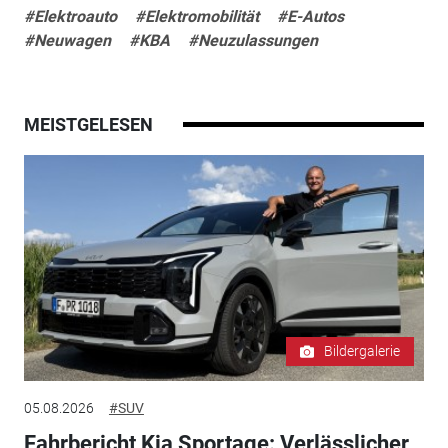
#Elektroauto
#Elektromobilität
#E-Autos
#Neuwagen
#KBA
#Neuzulassungen
MEISTGELESEN
Bildergalerie
05.08.2026
#SUV
Fahrbericht Kia Sportage: Verlässlicher