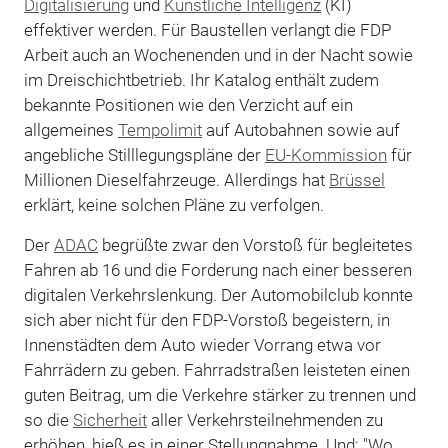
Digitalisierung
und
Künstliche Intelligenz
(KI)
effektiver werden. Für Baustellen verlangt die FDP
Arbeit auch an Wochenenden und in der Nacht sowie
im Dreischichtbetrieb. Ihr Katalog enthält zudem
bekannte Positionen wie den Verzicht auf ein
allgemeines
Tempolimit
auf Autobahnen sowie auf
angebliche Stilllegungspläne der
EU-Kommission
für
Millionen Dieselfahrzeuge. Allerdings hat
Brüssel
erklärt, keine solchen Pläne zu verfolgen.
Der
ADAC
begrüßte zwar den Vorstoß für begleitetes
Fahren ab 16 und die Forderung nach einer besseren
digitalen Verkehrslenkung. Der Automobilclub konnte
sich aber nicht für den FDP-Vorstoß begeistern, in
Innenstädten dem Auto wieder Vorrang etwa vor
Fahrrädern zu geben. Fahrradstraßen leisteten einen
guten Beitrag, um die Verkehre stärker zu trennen und
so die
Sicherheit
aller Verkehrsteilnehmenden zu
erhöhen, hieß es in einer Stellungnahme. Und: "Wo