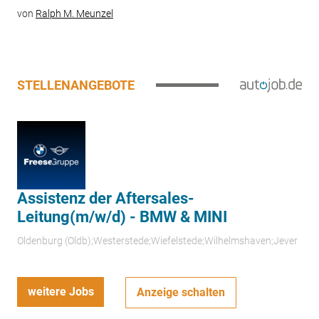
von
Ralph M. Meunzel
STELLENANGEBOTE
Assistenz der Aftersales-
Leitung(m/w/d) - BMW & MINI
Oldenburg (Oldb);Westerstede;Wiefelstede;Wilhelmshaven;Jever
weitere Jobs
Anzeige schalten