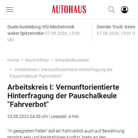
Duale Ausbildung: Kfz-Mechatronik
Daimler Truck: Gewinn
weiter Spitzenreiter
07.08.2026, 14:00
07.08.2026, 13:01 Uh
Uhr
Home
Nachrichten
SchadenBusiness
Arbeitskreis I: Vernunftorientierte Hinterfragung der
Pauschalkeule "Fahrverbot"
Arbeitskreis I: Vernunftorientierte
Hinterfragung der Pauschalkeule
"Fahrverbot"
23.08.2022 04:56 Uhr | Lesezeit: 4 min
"In geeigneten Fällen" soll ein Fahrverbot auch auf Bewährung
möglich sein und Rechtsfolgen künftig "mehr an den