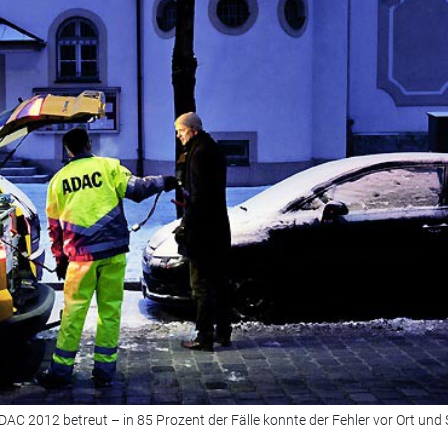
DAC 2012 betreut – in 85 Prozent der Fälle konnte der Fehler vor Ort und S