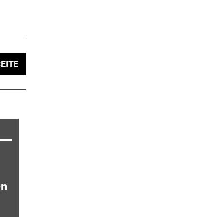
EITE
en
-