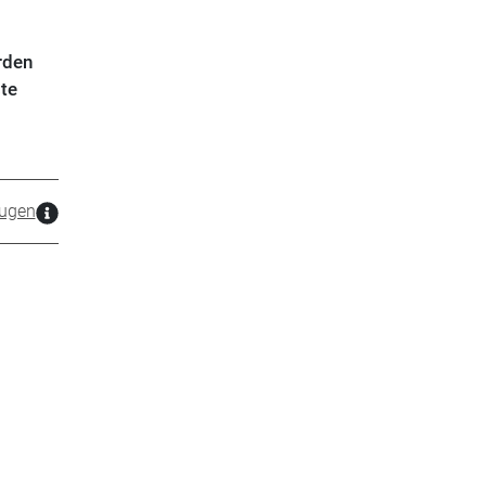
rden
te
ugen