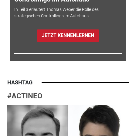
In Teil 3 erläutert Thomas Weber die Rolle des
strategischen Controllings im Autohaus.
JETZT KENNENLERNEN
HASHTAG
#ACTINEO