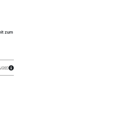
eit zum
ugen