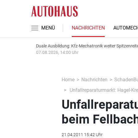
MENÜ
NACHRICHTEN
AUTOMECH
Duale Ausbildung: Kfz-Mechatronik weiter Spitzenreit
07.08.2026, 14:00 Uhr
Home
Nachrichten
SchadenBu
Unfallreparaturmarkt: Hagel-Kr
Unfallreparat
beim Fellbac
21.04.2011 15:42 Uhr