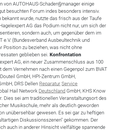
nen von AUTOHAUS-Schaden§manager einige
gut besuchten Forum indes besonders intensiv.
bekannt wurde, nutzte das frisch aus der Taufe
gelexpert AG das Podium nicht nur, um sich der
räsentieren, sondern auch, um gegenüber dem im
T e.V. (Bundesverband Ausbeultechnik und
r Position zu beziehen, was nicht ohne
essaten geblieben sei.
Konfrontation
expert AG, ein neuer Zusammenschluss aus 100
tellt dem Vernehmen nach einen Gegenpol zum BVAT
 Douteil GmbH, HPI-Zentrum GmbH,
GmbH, DRS Dellen
Reparatur
Service
obal Hail Network
Deutschland
GmbH, KHS Know
Dies sei am traditionellen Veranstaltungsort des
acher Musikschule, mehr als deutlich geworden
ion unübersehbar gewesen. Es sei gar zu heftigen
ultartigen Diskussionsszenen" gekommen. Der
ch auch in anderer Hinsicht vielfältige spannende