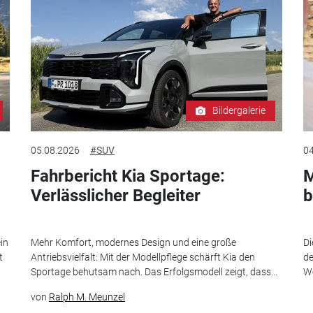
Bildergalerie
05.08.2026
#SUV
04
Fahrbericht Kia Sportage:
M
Verlässlicher Begleiter
b
in
Mehr Komfort, modernes Design und eine große
Di
t
Antriebsvielfalt: Mit der Modellpflege schärft Kia den
de
Sportage behutsam nach. Das Erfolgsmodell zeigt, dass...
We
von
Ralph M. Meunzel