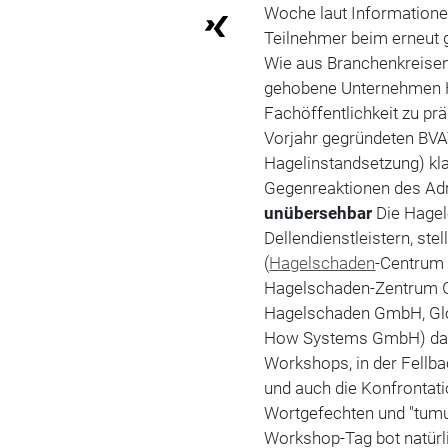
Woche laut Informatio
Teilnehmer beim erneut 
Wie aus Branchenkreisen 
gehobene Unternehmen Ha
Fachöffentlichkeit zu p
Vorjahr gegründeten BVA
Hagelinstandsetzung) kla
Gegenreaktionen des Adr
unübersehbar
Die Hagel
Dellendienstleistern, s
(
Hagelschaden
-Centrum
Hagelschaden-Zentrum 
Hagelschaden GmbH, Gl
How Systems GmbH) dar. 
Workshops, in der Fellb
und auch die Konfrontat
Wortgefechten und "tum
Workshop-Tag bot natürli