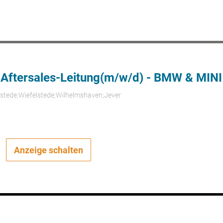
 Aftersales-Leitung(m/w/d) - BMW & MINI
rstede;Wiefelstede;Wilhelmshaven;Jever
Anzeige schalten