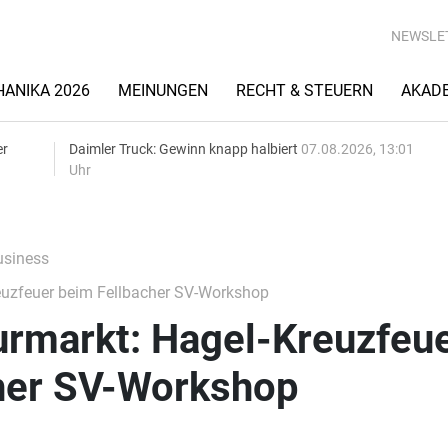
NEWSLE
ANIKA 2026
MEINUNGEN
RECHT & STEUERN
AKAD
er
Daimler Truck: Gewinn knapp halbiert
07.08.2026, 13:01
Uhr
siness
euzfeuer beim Fellbacher SV-Workshop
urmarkt: Hagel-Kreuzfeu
her SV-Workshop