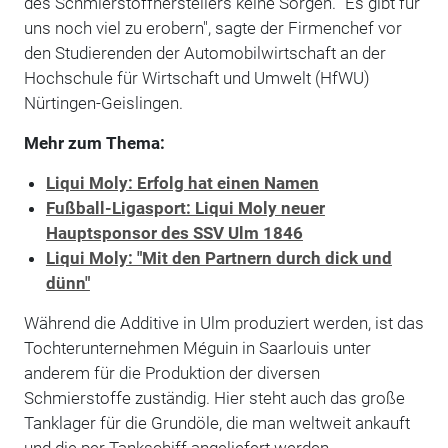
des Schmierstoffherstellers keine Sorgen. "Es gibt für
uns noch viel zu erobern", sagte der Firmenchef vor
den Studierenden der Automobilwirtschaft an der
Hochschule für Wirtschaft und Umwelt (HfWU)
Nürtingen-Geislingen.
Mehr zum Thema:
Liqui Moly: Erfolg hat einen Namen
Fußball-Ligasport: Liqui Moly neuer
Hauptsponsor des SSV Ulm 1846
Liqui Moly: "Mit den Partnern durch dick und
dünn"
Während die Additive in Ulm produziert werden, ist das
Tochterunternehmen Méguin in Saarlouis unter
anderem für die Produktion der diversen
Schmierstoffe zuständig. Hier steht auch das große
Tanklager für die Grundöle, die man weltweit ankauft
und die per Tankschiff angeliefert werden.