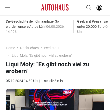
Die Geschichte der Klimaanlage: So
Geely mit Preisansage
wurden unsere Autos kühl
06.08.2026,
unter 20.000 Euro
06
14:29 Uhr
Uhr
Home
Nachrichten
Werkstatt
Liqui Moly: "Es gibt noch viel zu erobern"
Liqui Moly: "Es gibt noch viel zu
erobern"
05.12.2024 14:52 Uhr | Lesezeit: 3 min