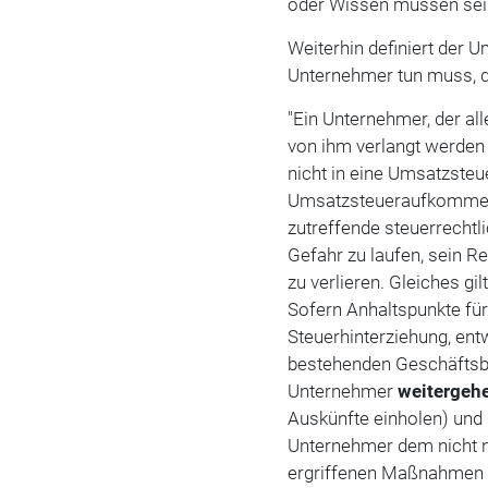
oder Wissen müs­sen sei
Weiterhin definiert der
Unternehmer tun muss, da
"Ein Unternehmer, der al
von ihm verlangt werden
nicht in eine Umsatzsteu
Umsatzsteueraufkommens 
zutreffende steuerrecht
Gefahr zu laufen, sein R
zu verlieren. Gleiches gi
Sofern Anhaltspunkte fü
Steuerhinterziehung, en
bestehenden Ge­schäftsb
Unternehmer
weitergeh
Auskünfte einholen) und
Unternehmer dem nicht n
ergriffenen Maßnahmen n