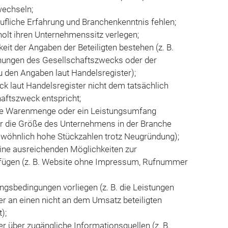
wechseln;
erufliche Erfahrung und Branchenkenntnis fehlen;
rholt ihren Unternehmenssitz verlegen;
keit der Angaben der Beteiligten bestehen (z. B.
hungen des Gesellschaftszwecks oder der
 den Angaben laut Handelsregister);
k laut Handelsregister nicht dem tatsächlich
aftszweck entspricht;
e Warenmenge oder ein Leistungsumfang
ür die Größe des Unternehmens in der Branche
ngewöhnlich hohe Stückzahlen trotz Neugründung);
keine ausreichenden Möglichkeiten zur
fügen (z. B. Website ohne Impressum, Rufnummer
gsbedingungen vorliegen (z. B. die Leistungen
r an einen nicht an dem Umsatz beteiligten
);
 über zugängliche Informationsquellen (z. B.