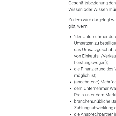
Geschäftsbeziehung denno
Wissen oder Wissen müs
Zudem wird dargelegt w
gibt, wenn:
"der Unternehmer durc
Umsätzen zu beteilige
das Umsatzgeschäft vo
von Einkaufs- /Verkau
Leistungswegen);
die Finanzierung des
möglich ist;
(angebotene) Mehrfac
dem Unternehmer War
Preis unter dem Marktp
branchenunübliche Ba
Zahlungsabwicklung e
die Ansprechpartner 