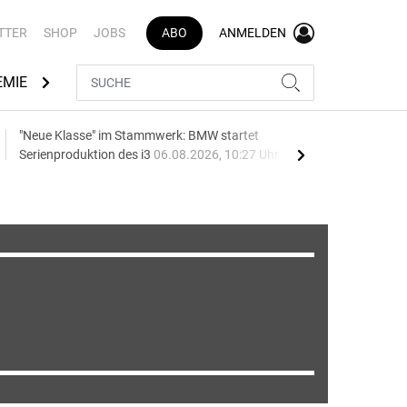
TTER
SHOP
JOBS
ABO
ANMELDEN
EMIE
AUTOMARKEN
MEDIATHEK
BRANCHENVERZEI
"Neue Klasse" im Stammwerk: BMW startet
Batt
Serienproduktion des i3
06.08.2026, 10:27 Uhr
06.0