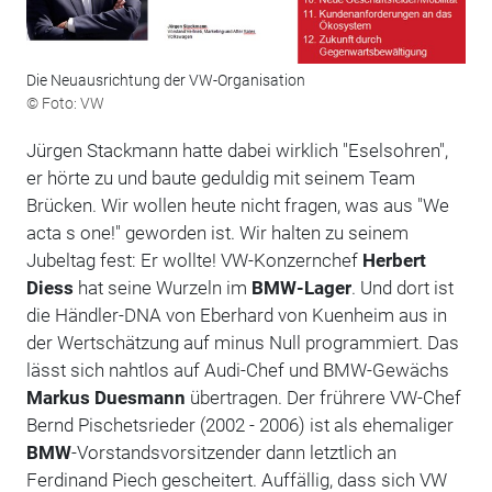
Die Neuausrichtung der VW-Organisation
© Foto: VW
Jürgen Stackmann hatte dabei wirklich "Eselsohren",
er hörte zu und baute geduldig mit seinem Team
Brücken. Wir wollen heute nicht fragen, was aus "We
acta s one!" geworden ist. Wir halten zu seinem
Jubeltag fest: Er wollte! VW-Konzernchef
Herbert
Diess
hat seine Wurzeln im
BMW-Lager
. Und dort ist
die Händler-DNA von Eberhard von Kuenheim aus in
der Wertschätzung auf minus Null programmiert. Das
lässt sich nahtlos auf Audi-Chef und BMW-Gewächs
Markus Duesmann
übertragen. Der frührere VW-Chef
Bernd Pischetsrieder (2002 - 2006) ist als ehemaliger
BMW
-Vorstandsvorsitzender dann letztlich an
Ferdinand Piech gescheitert. Auffällig, dass sich VW