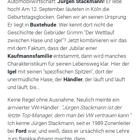
Automobilwirtschaft:
Jürgen Stackmann!
Er lebe
hoch! Am 12. September läuteten in Köln die
Geburtstagsglocken. Gehen wir an seinen Ursprung.
Er liegt in
Buxtehude
. Wer kennt dort nicht die
Geschichte der Gebrüder Grimm "Der Wettlauf
zwischen Hase und Igel"? Jetzt kombinieren wir das
mit dem Faktum, dass der Jubilar einer
Kaufmannsfamilie
entstammt, dann wird manches
Charakteristikum für seinen Lebensweg klar. Hier der
Igel
mit seinen "spezifischen Spitzen", dort der
unermüdliche Hase, der
Händler
, der läuft und läuft
und läuft, bis…
Keine Regel ohne Ausnahme. Neulich meinte ein
arrivierter VW-Händler:
"Jürgen Stackmann ist der
letzte Top-Manager, dem man bei VW vertrauen kann."
Ich kenne Jürgen Stackmann, seit er 1989 Zonenleiter
bei
Ford
war, und weiß, dass er ursächlich eine Lehre
zum Bankkaufmann machte, dann