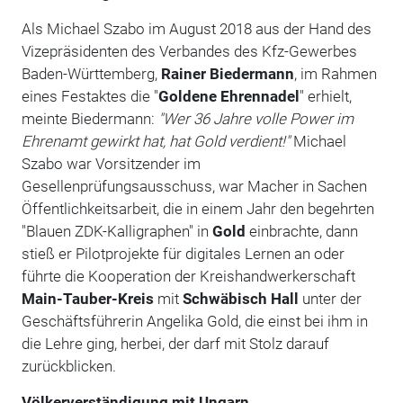
Als Michael Szabo im August 2018 aus der Hand des
Vizepräsidenten des Verbandes des Kfz-Gewerbes
Baden-Württemberg,
Rainer
Biedermann
, im Rahmen
eines Festaktes die "
Goldene Ehrennadel
" erhielt,
meinte Biedermann:
"Wer 36 Jahre volle Power im
Ehrenamt gewirkt hat, hat Gold verdient!"
Michael
Szabo war Vorsitzender im
Gesellenprüfungsausschuss, war Macher in Sachen
Öffentlichkeitsarbeit, die in einem Jahr den begehrten
"Blauen ZDK-Kalligraphen" in
Gold
einbrachte, dann
stieß er Pilotprojekte für digitales Lernen an oder
führte die Kooperation der Kreishandwerkerschaft
Main-Tauber-Kreis
mit
Schwäbisch Hall
unter der
Geschäftsführerin Angelika Gold, die einst bei ihm in
die Lehre ging, herbei, der darf mit Stolz darauf
zurückblicken.
Völkerverständigung mit Ungarn