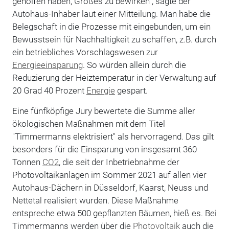
geholfen haben, Großes zu bewirken", sagte der
Autohaus-Inhaber laut einer Mitteilung. Man habe die
Belegschaft in die Prozesse mit eingebunden, um ein
Bewusstsein für Nachhaltigkeit zu schaffen, z.B. durch
ein betriebliches Vorschlagswesen zur
Energieeinsparung
. So würden allein durch die
Reduzierung der Heiztemperatur in der Verwaltung auf
20 Grad 40 Prozent
Energie
gespart.
Eine fünfköpfige Jury bewertete die Summe aller
ökologischen Maßnahmen mit dem Titel
"Timmermanns elektrisiert" als hervorragend. Das gilt
besonders für die Einsparung von insgesamt 360
Tonnen
CO2
, die seit der Inbetriebnahme der
Photovoltaikanlagen im Sommer 2021 auf allen vier
Autohaus-Dächern in Düsseldorf, Kaarst, Neuss und
Nettetal realisiert wurden. Diese Maßnahme
entspreche etwa 500 gepflanzten Bäumen, hieß es. Bei
Timmermanns werden über die
Photovoltaik
auch die