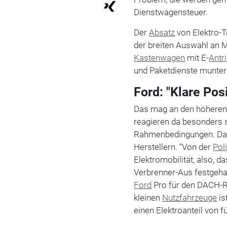
Dienstwagensteuer.
Der
Absatz
von Elektro-T
der breiten Auswahl an M
Kastenwagen
mit E-
Antr
und Paketdienste munter 
Ford: "Klare Pos
Das mag an den höheren
reagieren da besonders s
Rahmenbedingungen. Das
Herstellern. "Von der
Poli
Elektromobilität, also, 
Verbrenner-Aus festgehalt
Ford
Pro für den DACH-R
kleinen
Nutzfahrzeuge
is
einen Elektroanteil von 