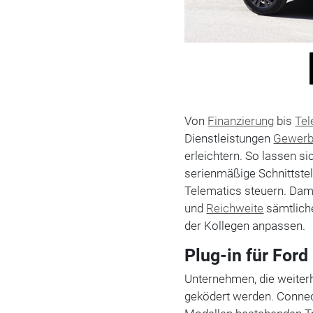
Von
Finanzierung
bis
Tel
Dienstleistungen
Gewerb
erleichtern. So lassen s
serienmäßige Schnittst
Telematics steuern. Dam
und
Reichweite
sämtliche
der Kollegen anpassen.
Plug-in für For
Unternehmen, die weiterhi
geködert werden. Connect