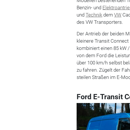
Modellen bestehenden T
Benzin- und
Elektroantri
und
Technik
dem
VW
Cad
des VW Transporters.
Der Antrieb der beiden M
kleinere Transit Connec
kombiniert einen 85 kW /
von dem Ford die Leistung
über 100 km/h selbst be
zu fahren. Zügelt der Fa
steilen Straßen im E-Mo
Ford E-Transit C