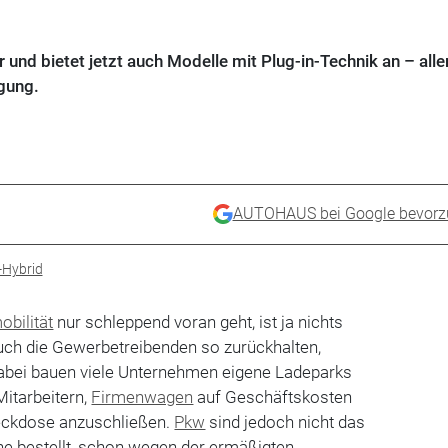
er und bietet jetzt auch Modelle mit Plug-in-Technik an – all
ägung.
AUTOHAUS bei Google bevorz
-Hybrid
obilität
nur schleppend voran geht, ist ja nichts
uch die Gewerbetreibenden so zurückhalten,
abei bauen viele Unternehmen eigene Ladeparks
itarbeitern,
Firmenwagen
auf Geschäftskosten
eckdose anzuschließen.
Pkw
sind jedoch nicht das
ne bestellt, schon wegen der ermäßigten