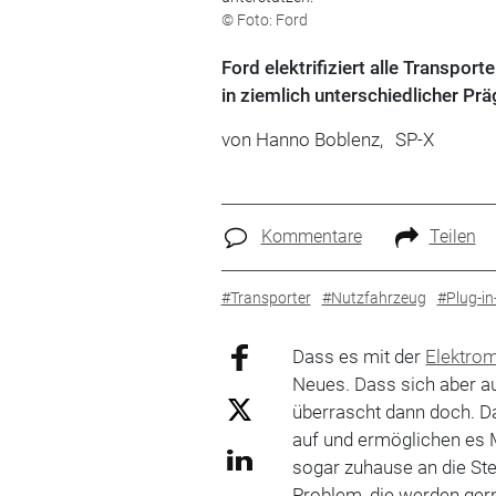
© Foto: Ford
Ford elektrifiziert alle Transport
in ziemlich unterschiedlicher Pr
von
Hanno Boblenz,
SP-X
Kommentare
Teilen
#Transporter
#Nutzfahrzeug
#Plug-in
Dass es mit der
Elektrom
Neues. Dass sich aber a
überrascht dann doch. D
auf und ermöglichen es M
sogar zuhause an die St
Problem, die werden ger