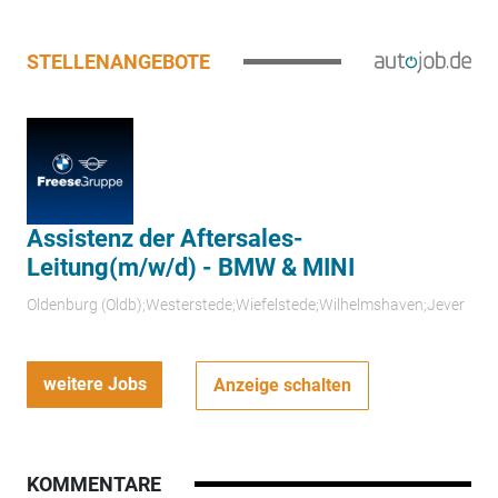
STELLENANGEBOTE
Assistenz der Aftersales-
Leitung(m/w/d) - BMW & MINI
Oldenburg (Oldb);Westerstede;Wiefelstede;Wilhelmshaven;Jever
weitere Jobs
Anzeige schalten
KOMMENTARE