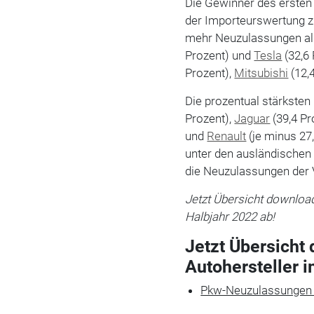
Die Gewinner des erste
der Importeurswertung zu
mehr Neuzulassungen als
Prozent) und
Tesla
(32,6
Prozent),
Mitsubishi
(12,
Die prozentual stärkste
Prozent),
Jaguar
(39,4 Pr
und
Renault
(je minus 27,
unter den ausländischen
die Neuzulassungen der 
Jetzt Übersicht download
Halbjahr 2022 ab!
Jetzt Übersicht
Autohersteller i
Pkw-Neuzulassungen 