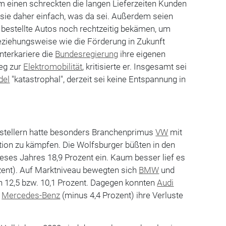
 einen schreckten die langen Lieferzeiten Kunden
sie daher einfach, was da sei. Außerdem seien
ie bestellte Autos noch rechtzeitig bekämen, um
beziehungsweise wie die Förderung in Zukunft
nterkariere die
Bundesregierung
ihre eigenen
eg zur
Elektromobilität
, kritisierte er. Insgesamt sei
del
"katastrophal", derzeit sei keine Entspannung in
stellern hatte besonders Branchenprimus
VW
mit
ation zu kämpfen. Die Wolfsburger büßten in den
eses Jahres 18,9 Prozent ein. Kaum besser lief es
zent). Auf Marktniveau bewegten sich
BMW
und
 12,5 bzw. 10,1 Prozent. Dagegen konnten
Audi
d
Mercedes-Benz
(minus 4,4 Prozent) ihre Verluste