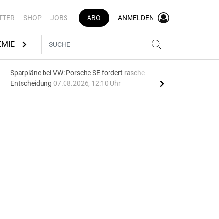
TTER
SHOP
JOBS
ABO
ANMELDEN
EMIE
AUTOMARKEN
MEDIATHEK
BRANCHENVERZEI
Sparpläne bei VW: Porsche SE fordert rasche
75 J
Entscheidung
07.08.2026, 12:10 Uhr
Auf