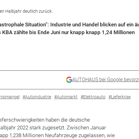
n Halbjahr deutlich zurück.
strophale Situation": Industrie und Handel blicken auf ein ä
 KBA zählte bis Ende Juni nur knapp knapp 1,24 Millionen
AUTOHAUS bei Google bevorz
hipmangel
#Autoindustrie
#Automarkt
#Elektroauto
#Lieferkrise
eferschwierigkeiten haben die deutsche
albjahr 2022 stark zugesetzt. Zwischen Januar
app 1,238 Millionen Neufahrzeuge zugelassen, wie