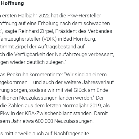
 Hoffnung
 ersten Halbjahr 2022 hat die Pkw-Hersteller
Hoffnung auf eine Erholung nach dem schwachen
", sagte Reinhard Zirpel, Präsident des Verbandes
fahrzeughersteller (
VDIK
) in Bad Homburg.
stimmt Zirpel der Auftragsbestand auf
ch die Verfügbarkeit der Neufahrzeuge verbessert,
en wieder deutlich zulegen."
as Peckruhn kommentierte: "Wir sind an einem
angekommen – und auch der weitere Jahresverlauf
erung sorgen, sodass wir mit viel Glück am Ende
Millionen Neuzulassungen landen werden." Der
die Zahlen aus dem letzten Normaljahr 2019, als
n Pkw in der KBA-Zwischenbilanz standen. Damit
esem Jahr etwa 600.000 Neuzulassungen.
s mittlerweile auch auf Nachfrageseite