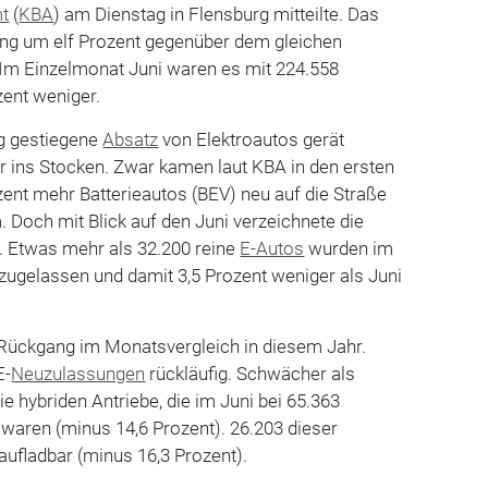
mt
(
KBA
) am Dienstag in Flensburg mitteilte. Das
ng um elf Prozent gegenüber dem gleichen
 Im Einzelmonat Juni waren es mit 224.558
zent weniger.
ig gestiegene
Absatz
von Elektroautos gerät
 ins Stocken. Zwar kamen laut KBA in den ersten
ent mehr Batterieautos (BEV) neu auf die Straße
. Doch mit Blick auf den Juni verzeichnete die
 Etwas mehr als 32.200 reine
E-Autos
wurden im
ugelassen und damit 3,5 Prozent weniger als Juni
e Rückgang im Monatsvergleich in diesem Jahr.
E-
Neuzulassungen
rückläufig. Schwächer als
ie hybriden Antriebe, die im Juni bei 65.363
waren (minus 14,6 Prozent). 26.203 dieser
ufladbar (minus 16,3 Prozent).