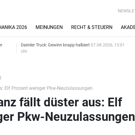
NEWSLE
ANIKA 2026
MEINUNGEN
RECHT & STEUERN
AKAD
er
Daimler Truck: Gewinn knapp halbiert
07.08.2026, 13:01
Uhr
l
us: Elf Prozent weniger Pkw-Neuzulassungen
nz fällt düster aus: Elf
ger Pkw-Neuzulassungen