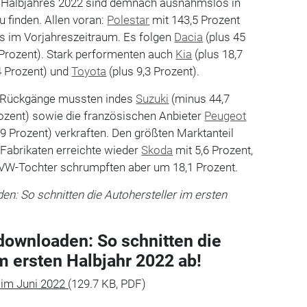
n Halbjahres 2022 sind demnach ausnahmslos in
 finden. Allen voran:
Polestar
mit 143,5 Prozent
 im Vorjahreszeitraum. Es folgen
Dacia
(plus 45
 Prozent). Stark performenten auch
Kia
(plus 18,7
4 Prozent) und
Toyota
(plus 9,3 Prozent).
n Rückgänge mussten indes
Suzuki
(minus 44,7
ozent) sowie die französischen Anbieter
Peugeot
9 Prozent) verkraften. Den größten Marktanteil
 Fabrikaten erreichte wieder
Skoda
mit 5,6 Prozent,
VW-Tochter schrumpften aber um 18,1 Prozent.
en: So schnitten die Autohersteller im ersten
 downloaden: So schnitten die
m ersten Halbjahr 2022 ab!
im Juni 2022
(129.7 KB, PDF)