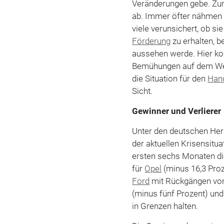
Veränderungen gebe. Zum
ab. Immer öfter nähmen 
viele verunsichert, ob s
Förderung
zu erhalten, 
aussehen werde. Hier ko
Bemühungen auf dem W
die Situation für den
Han
Sicht.
Gewinner und Verlierer
Unter den deutschen Her
der aktuellen Krisensitu
ersten sechs Monaten di
für
Opel
(minus 16,3 Pro
Ford
mit Rückgängen von
(minus fünf Prozent) un
in Grenzen halten.