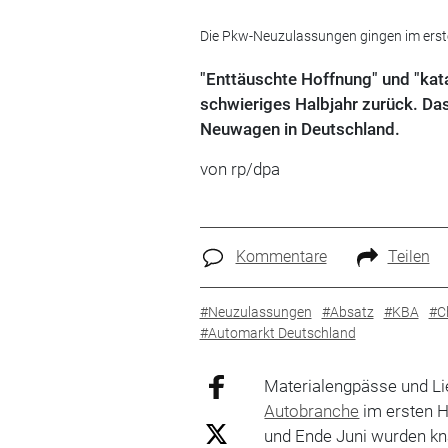
Die Pkw-Neuzulassungen gingen im erste
"Enttäuschte Hoffnung" und "kata
schwieriges Halbjahr zurück. Das
Neuwagen in Deutschland.
von rp/dpa
Kommentare
Teilen
#Neuzulassungen
#Absatz
#KBA
#C
#Automarkt Deutschland
Materialengpässe und Li
Autobranche
im ersten H
und Ende Juni wurden kn