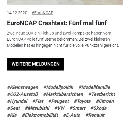
14.12.2020
#EuroNCAP
EuroNCAP Crashtest: Fünf mal fünf
Zwei neue SUV, ein Pick-up und zwei Kompakte haben vom
EuroNCAP volle fünf Sterne bekommen. Bei zwei kleineren
Modellen hat es hingegen nicht für die volle Punktzahl gereicht.
WEITERE MELDUNGEN
#Kleinstwagen
#Modellpolitik
#Modellfamilie
#CO2-Ausstoß
#Marktübersichten
#Testbericht
#Hyundai
#Fiat
#Peugeot
#Toyota
#Citroën
#Seat
#Mitsubishi
#VW
#Smart
#Skoda
#Kia
#Elektromobilität
#E-Auto
#Renault