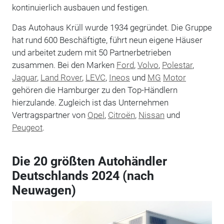
kontinuierlich ausbauen und festigen.
Das Autohaus Krüll wurde 1934 gegründet. Die Gruppe
hat rund 600 Beschäftigte, führt neun eigene Häuser
und arbeitet zudem mit 50 Partnerbetrieben
zusammen. Bei den Marken
Ford
,
Volvo
,
Polestar
,
Jaguar
,
Land Rover
,
LEVC
,
Ineos
und
MG
Motor
gehören die Hamburger zu den Top-Händlern
hierzulande. Zugleich ist das Unternehmen
Vertragspartner von
Opel
,
Citroën
,
Nissan
und
Peugeot
.
Die 20 größten Autohändler
Deutschlands 2024 (nach
Neuwagen)