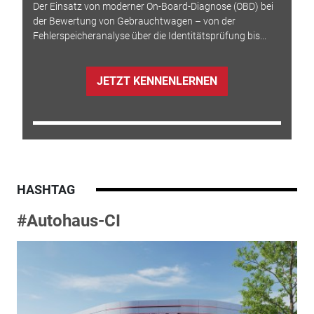
Der Einsatz von moderner On-Board-Diagnose (OBD) bei
der Bewertung von Gebrauchtwagen – von der
Fehlerspeicheranalyse über die Identitätsprüfung bis...
JETZT KENNENLERNEN
HASHTAG
#Autohaus-CI