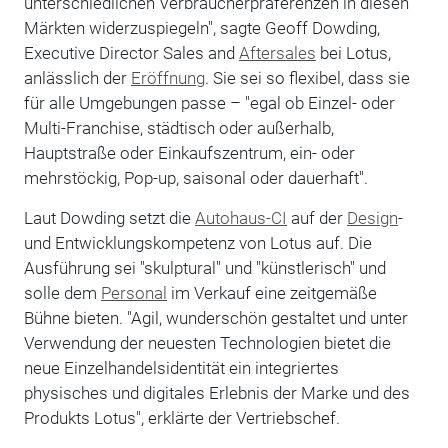
unterschiedlichen Verbraucherpräferenzen in diesen
Märkten widerzuspiegeln", sagte Geoff Dowding,
Executive Director Sales and
Aftersales
bei Lotus,
anlässlich der
Eröffnung
. Sie sei so flexibel, dass sie
für alle Umgebungen passe – "egal ob Einzel- oder
Multi-Franchise, städtisch oder außerhalb,
Hauptstraße oder Einkaufszentrum, ein- oder
mehrstöckig, Pop-up, saisonal oder dauerhaft".
Laut Dowding setzt die
Autohaus-CI
auf der
Design
-
und Entwicklungskompetenz von Lotus auf. Die
Ausführung sei "skulptural" und "künstlerisch" und
solle dem
Personal
im Verkauf eine zeitgemäße
Bühne bieten. "Agil, wunderschön gestaltet und unter
Verwendung der neuesten Technologien bietet die
neue Einzelhandelsidentität ein integriertes
physisches und digitales Erlebnis der Marke und des
Produkts Lotus", erklärte der Vertriebschef.