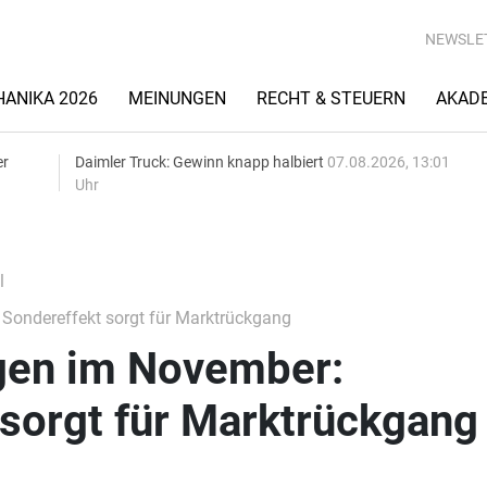
NEWSLE
ANIKA 2026
MEINUNGEN
RECHT & STEUERN
AKAD
er
Daimler Truck: Gewinn knapp halbiert
07.08.2026, 13:01
Uhr
l
ondereffekt sorgt für Marktrückgang
gen im November:
sorgt für Marktrückgang