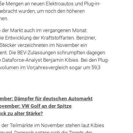
ße Mengen an neuen Elektroautos und Plug-in-
 gebracht wurden, um noch den höheren
men.
e der Markt auch im vergangenen Monat
e Entwicklung der Kraftstoffarten. Benziner,
 Stecker verzeichneten im November ein
ent. Die BEV-Zulassungen schrumpften dagegen
te Dataforce-Analyst Benjamin Kibies. Bei den Plug-
volumen im Vorjahresvergleich sogar um 59,3
mber: Dämpfer für deutschen Automarkt
ovember: VW Golf an der Spitze
k zu alter Stärke?
 der Teilmärkte im November stehen laut Kibies
grund. Dennoch setzen sich die Trends der