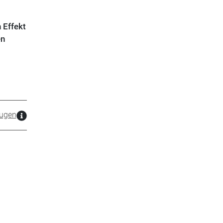
 Effekt
en
ugen