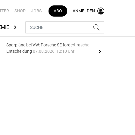
TTER
SHOP
JOBS
ABO
ANMELDEN
EMIE
AUTOMARKEN
MEDIATHEK
BRANCHENVERZEI
Sparpläne bei VW: Porsche SE fordert rasche
75 J
Entscheidung
07.08.2026, 12:10 Uhr
Auf