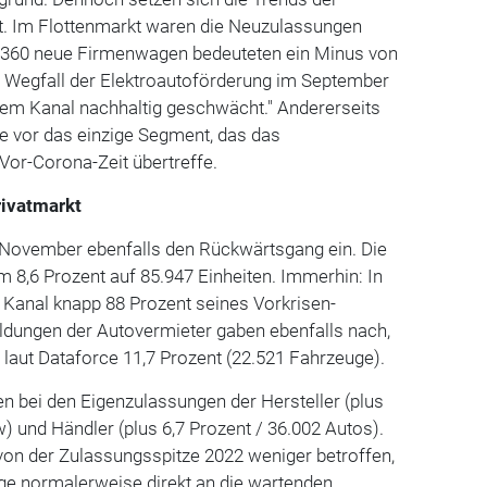
. Im Flottenmarkt waren die Neuzulassungen
82.360 neue Firmenwagen bedeuteten ein Minus von
er Wegfall der Elektroautoförderung im September
sem Kanal nachhaltig geschwächt." Andererseits
ie vor das einzige Segment, das das
Vor-Corona-Zeit übertreffe.
rivatmarkt
m November ebenfalls den Rückwärtsgang ein. Die
 8,6 Prozent auf 85.947 Einheiten. Immerhin: In
 Kanal knapp 88 Prozent seines Vorkrisen-
ldungen der Autovermieter gaben ebenfalls nach,
 laut Dataforce 11,7 Prozent (22.521 Fahrzeuge).
 bei den Eigenzulassungen der Hersteller (plus
w) und Händler (plus 6,7 Prozent / 36.002 Autos).
on der Zulassungsspitze 2022 weniger betroffen,
ge normalerweise direkt an die wartenden