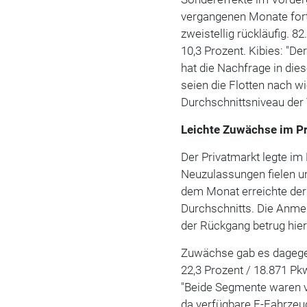
vergangenen Monate fort
zweistellig rückläufig. 
10,3 Prozent. Kibies: "D
hat die Nachfrage in die
seien die Flotten nach w
Durchschnittsniveau der 
Leichte Zuwächse im P
Der Privatmarkt legte i
Neuzulassungen fielen um
dem Monat erreichte der
Durchschnitts. Die Anme
der Rückgang betrug hier
Zuwächse gab es dagegen
22,3 Prozent / 18.871 Pk
"Beide Segmente waren v
da verfügbare E-Fahrzeu