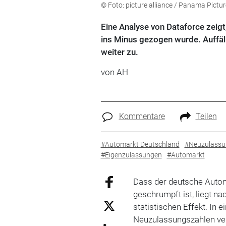
© Foto: picture alliance / Panama Pictur
Eine Analyse von Dataforce zeig
ins Minus gezogen wurde. Auffäll
weiter zu.
von AH
Kommentare
Teilen
#Automarkt Deutschland
#Neuzulassu
#Eigenzulassungen
#Automarkt
Dass der deutsche Auto
geschrumpft ist, liegt n
statistischen Effekt. In 
Neuzulassungszahlen ver