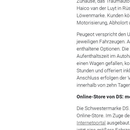
Zuhause, das Traumauto v
Haico van der Luyt in R
Löwenmarke. Kunden könn
Motorisierung, Abholort 
Peugeot verspricht den U
jeweiligen Fahrzeugen. 
enthaltene Optionen. Die
Aufenthaltszeit im Autoha
einen Wagen gefallen, ko
Stunden und offeriert in
Anschluss erfolgen der 
innerhalb von zehn Tagen
Online-Store von DS: m
Die Schwestermarke DS Au
Online-Store. Im Zuge de
Internetportal
ausgebaut. 
jetzt eine größere Fahrz