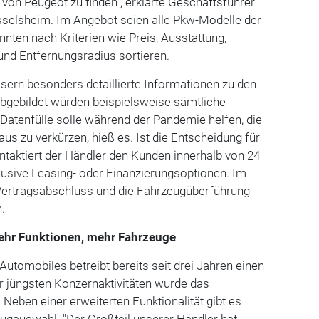
on Peugeot zu finden", erklärte Geschäftsführer
üsselsheim. Im Angebot seien alle Pkw-Modelle der
ten nach Kriterien wie Preis, Ausstattung,
und Entfernungsradius sortieren.
sern besonders detaillierte Informationen zu den
Abgebildet würden beispielsweise sämtliche
 Datenfülle solle während der Pandemie helfen, die
us zu verkürzen, hieß es. Ist die Entscheidung für
ntaktiert der Händler den Kunden innerhalb von 24
klusive Leasing- oder Finanzierungsoptionen. Im
Vertragsabschluss und die Fahrzeugüberführung
.
ehr Funktionen, mehr Fahrzeuge
tomobiles betreibt bereits seit drei Jahren einen
r jüngsten Konzernaktivitäten wurde das
Neben einer erweiterten Funktionalität gibt es
eugauswahl. "Der Großteil unserer Händler hat