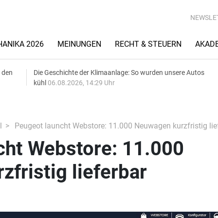
NEWSLE
ANIKA 2026
MEINUNGEN
RECHT & STEUERN
AKAD
 den
Die Geschichte der Klimaanlage: So wurden unsere Autos
kühl
06.08.2026, 14:29 Uhr
l
Peugeot launcht Webstore: 11.000 Neuwagen kurzfristig lie
cht Webstore: 11.000
fristig lieferbar