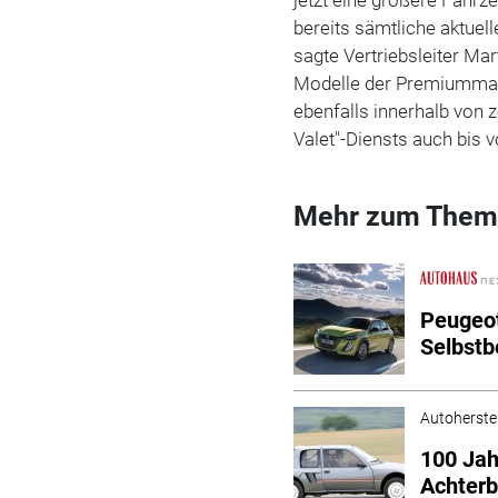
bereits sämtliche aktuell
sagte Vertriebsleiter Ma
Modelle der Premiummar
ebenfalls innerhalb von 
Valet"-Diensts auch bis v
Mehr zum Them
Peugeot
Selbstb
Autoherstel
100 Jah
Achter