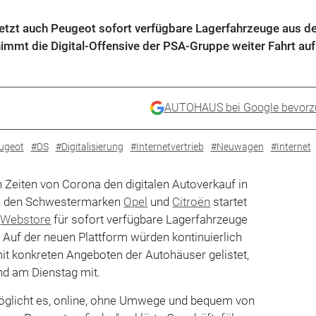
jetzt auch Peugeot sofort verfügbare Lagerfahrzeuge aus 
immt die Digital-Offensive der PSA-Gruppe weiter Fahrt auf
AUTOHAUS bei Google bevorz
ugeot
#DS
#Digitalisierung
#Internetvertrieb
#Neuwagen
#Internet
n Zeiten von Corona den digitalen Autoverkauf in
ch den Schwestermarken
Opel
und
Citroën
startet
n
Webstore
für sofort verfügbare Lagerfahrzeuge
Auf der neuen Plattform würden kontinuierlich
t konkreten Angeboten der Autohäuser gelistet,
nd am Dienstag mit.
öglicht es, online, ohne Umwege und bequem von