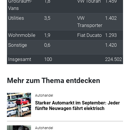
Großraum-
1,8
VW Touran
1.459
Vans
Utilities
3,5
VW
1.402
Transporter
Wohnmobile
1,9
Fiat Ducato
1.293
Sonstige
0,6
1.420
Insgesamt
100
224.502
Mehr zum Thema entdecken
Autohandel
Starker Automarkt im September: Jeder
fünfte Neuwagen fährt elektrisch
Autohandel