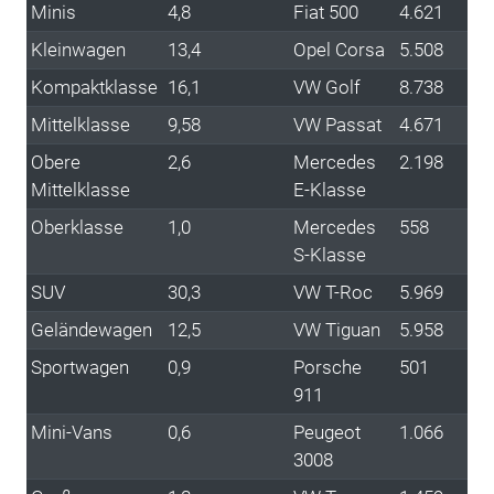
Minis
4,8
Fiat 500
4.621
Kleinwagen
13,4
Opel Corsa
5.508
Kompaktklasse
16,1
VW Golf
8.738
Mittelklasse
9,58
VW Passat
4.671
Obere
2,6
Mercedes
2.198
Mittelklasse
E-Klasse
Oberklasse
1,0
Mercedes
558
S-Klasse
SUV
30,3
VW T-Roc
5.969
Geländewagen
12,5
VW Tiguan
5.958
Sportwagen
0,9
Porsche
501
911
Mini-Vans
0,6
Peugeot
1.066
3008