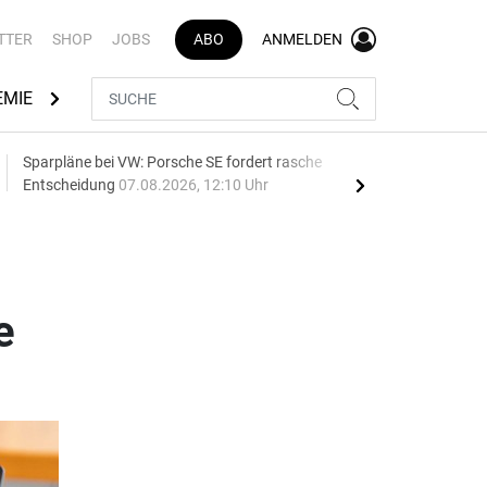
TTER
SHOP
JOBS
ABO
ANMELDEN
EMIE
AUTOMARKEN
MEDIATHEK
BRANCHENVERZEI
Sparpläne bei VW: Porsche SE fordert rasche
75 J
Entscheidung
07.08.2026, 12:10 Uhr
Auf
e