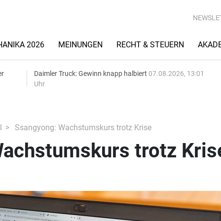
NEWSLE
ANIKA 2026
MEINUNGEN
RECHT & STEUERN
AKAD
er
Daimler Truck: Gewinn knapp halbiert
07.08.2026, 13:01
Uhr
l
Ssangyong: Wachstumskurs trotz Krise
achstumskurs trotz Kris