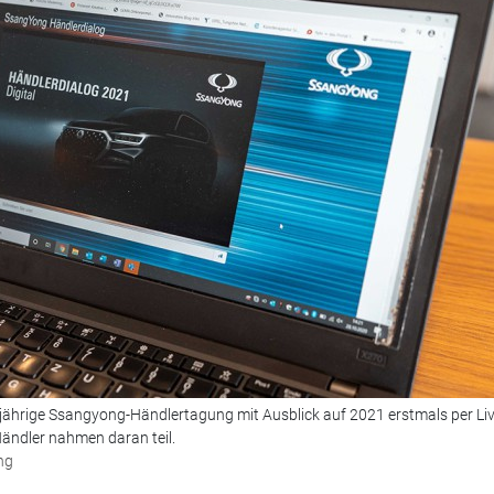
sjährige Ssangyong-Händlertagung mit Ausblick auf 2021 erstmals per Li
ändler nahmen daran teil.
ng