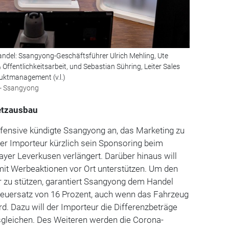
Handel: Ssangyong-Geschäftsführer Ulrich Mehling, Ute
 Öffentlichkeitsarbeit, und Sebastian Sühring, Leiter Sales
duktmanagement (v.l.)
 - Ssangyong
etzausbau
ffensive kündigte Ssangyong an, das Marketing zu
der Importeur kürzlich sein Sponsoring beim
ayer Leverkusen verlängert. Darüber hinaus will
mit Werbeaktionen vor Ort unterstützen. Um den
r zu stützen, garantiert Ssangyong dem Handel
euersatz von 16 Prozent, auch wenn das Fahrzeug
rd. Dazu will der Importeur die Differenzbeträge
gleichen. Des Weiteren werden die Corona-