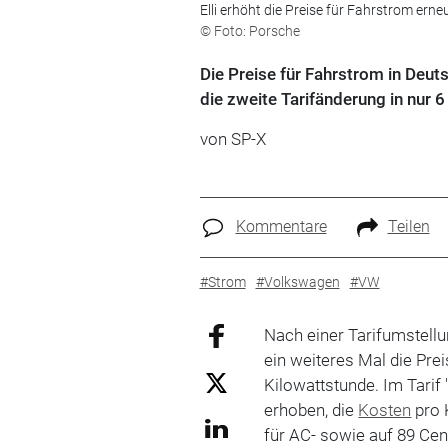
Elli erhöht die Preise für Fahrstrom erne
© Foto: Porsche
Die Preise für Fahrstrom in Deuts
die zweite Tarifänderung in nur 
von SP-X
Kommentare
Teilen
#Strom
#Volkswagen
#VW
Nach einer Tarifumstellu
ein weiteres Mal die Pre
Kilowattstunde. Im Tarif 
erhoben, die
Kosten
pro 
für AC- sowie auf 89 Cen