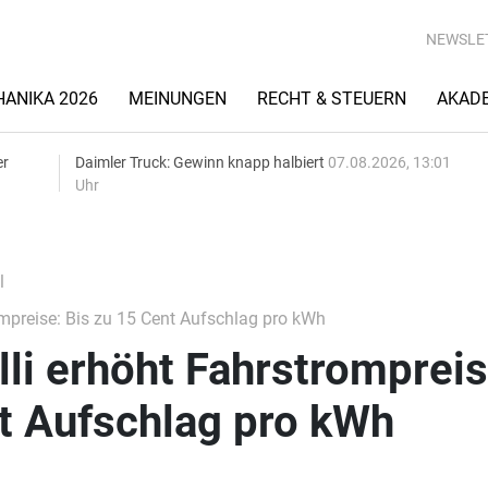
NEWSLE
ANIKA 2026
MEINUNGEN
RECHT & STEUERN
AKAD
er
Daimler Truck: Gewinn knapp halbiert
07.08.2026, 13:01
Uhr
l
mpreise: Bis zu 15 Cent Aufschlag pro kWh
li erhöht Fahrstrompreis
t Aufschlag pro kWh