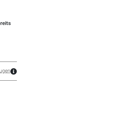
reits
ugen