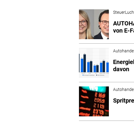
SteuerLuc
AUTOHA
von E-
Autohande
Energie
davon
Autohande
Spritpr