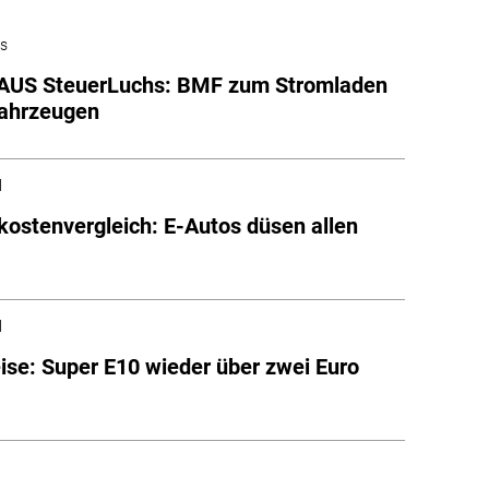
hs
US SteuerLuchs: BMF zum Stromladen
Fahrzeugen
l
kostenvergleich: E-Autos düsen allen
l
eise: Super E10 wieder über zwei Euro