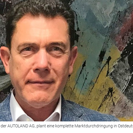
f der AUTOLAND AG, plant eine komplette Marktdurchdringung in Ostdeut