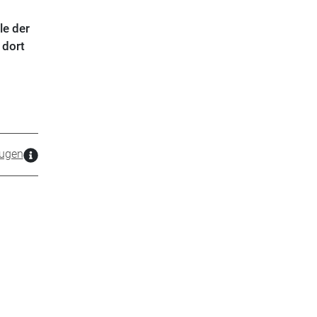
le der
 dort
ugen