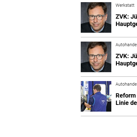
Werkstatt
ZVK: Jü
Hauptge
Autohande
ZVK: Jü
Hauptge
Autohande
Reform
Linie d