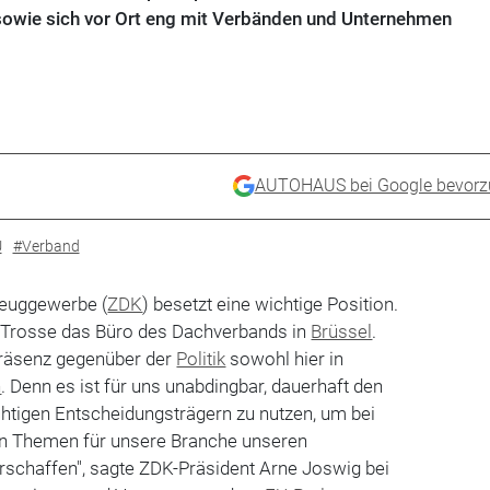
sowie sich vor Ort eng mit Verbänden und Unternehmen
AUTOHAUS bei Google bevorz
U
#Verband
zeuggewerbe (
ZDK
) besetzt eine wichtige Position.
ch Trosse das Büro des Dachverbands in
Brüssel
.
Präsenz gegenüber der
Politik
sowohl hier in
n
. Denn es ist für uns unabdingbar, dauerhaft den
chtigen Entscheidungsträgern zu nutzen, um bei
en Themen für unsere Branche unseren
schaffen", sagte ZDK-Präsident Arne Joswig bei