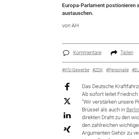
Europa-Parlament postionieren 
austauschen.
von AH
Kommentare
Teilen
#Kfz-Gewerbe
#ZDK
#Personalie
#E
Das Deutsche Kraftfahr
Ab sofort leitet Friedri
"Wir verstärken unsere 
Brüssel als auch in
Berli
direkten Draht zu den wi
den zahlreichen wichtig
Argumenten Gehör zu ver