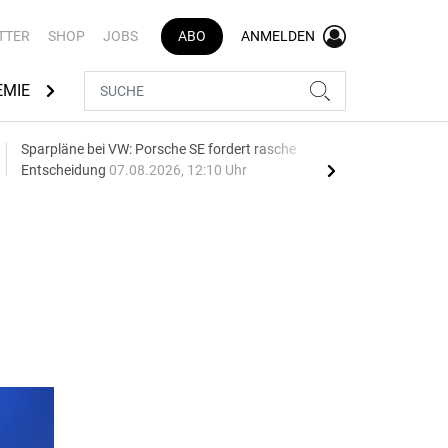
TTER
SHOP
JOBS
ABO
ANMELDEN
EMIE
AUTOMARKEN
MEDIATHEK
BRANCHENVERZEI
Sparpläne bei VW: Porsche SE fordert rasche
75 J
Entscheidung
07.08.2026, 12:10 Uhr
Auf