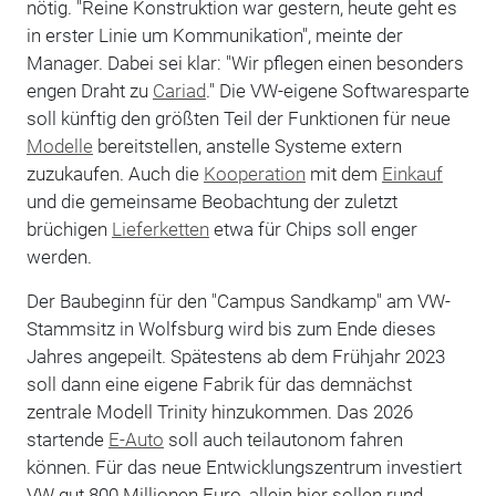
nötig. "Reine Konstruktion war gestern, heute geht es
in erster Linie um Kommunikation", meinte der
Manager. Dabei sei klar: "Wir pflegen einen besonders
engen Draht zu
Cariad
." Die VW-eigene Softwaresparte
soll künftig den größten Teil der Funktionen für neue
Modelle
bereitstellen, anstelle Systeme extern
zuzukaufen. Auch die
Kooperation
mit dem
Einkauf
und die gemeinsame Beobachtung der zuletzt
brüchigen
Lieferketten
etwa für Chips soll enger
werden.
Der Baubeginn für den "Campus Sandkamp" am VW-
Stammsitz in Wolfsburg wird bis zum Ende dieses
Jahres angepeilt. Spätestens ab dem Frühjahr 2023
soll dann eine eigene Fabrik für das demnächst
zentrale Modell Trinity hinzukommen. Das 2026
startende
E-Auto
soll auch teilautonom fahren
können. Für das neue Entwicklungszentrum investiert
VW gut 800 Millionen Euro, allein hier sollen rund