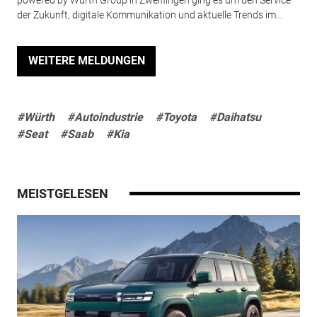
powered by Würth Group in Zweiflingen ging es um den Service
der Zukunft, digitale Kommunikation und aktuelle Trends im...
WEITERE MELDUNGEN
#Würth
#Autoindustrie
#Toyota
#Daihatsu
#Seat
#Saab
#Kia
MEISTGELESEN