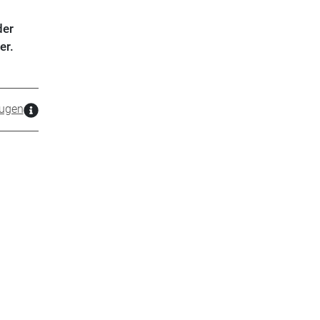
der
er.
ugen