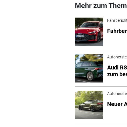
Mehr zum Them
Fahrberich
Fahrberi
Autoherstel
Audi RS
zum be
Autoherstel
Neuer A