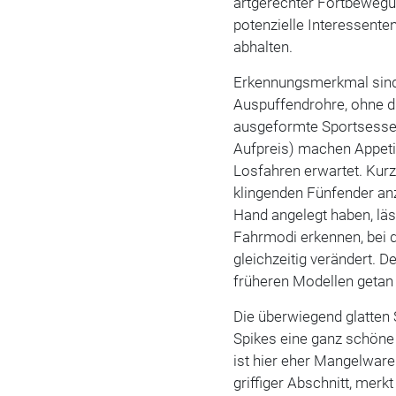
artgerechter Fortbewegun
potenzielle Interessent
abhalten.
Erkennungsmerkmal sind 
Auspuffendrohre, ohne di
ausgeformte Sportsessel
Aufpreis) machen Appeti
Losfahren erwartet. Kurz
klingenden Fünfender an
Hand angelegt haben, läss
Fahrmodi erkennen, bei 
gleichzeitig verändert. D
früheren Modellen getan 
Die überwiegend glatten 
Spikes eine ganz schöne 
ist hier eher Mangelwar
griffiger Abschnitt, mer