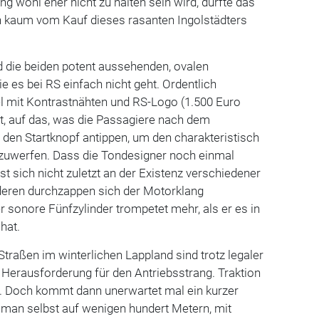
g wohl eher nicht zu halten sein wird, dürfte das
en kaum vom Kauf dieses rasanten Ingolstädters
die beiden potent aussehenden, ovalen
e es bei RS einfach nicht geht. Ordentlich
 mit Kontrastnähten und RS-Logo (1.500 Euro
t, auf das, was die Passagiere nach dem
 den Startknopf antippen, um den charakteristisch
zuwerfen. Dass die Tondesigner noch einmal
t sich nicht zuletzt an der Existenz verschiedener
deren durchzappen sich der Motorklang
er sonore Fünfzylinder trompetet mehr, als er es in
hat.
Straßen im winterlichen Lappland sind trotz legaler
Herausforderung für den Antriebsstrang. Traktion
e. Doch kommt dann unerwartet mal ein kurzer
kt man selbst auf wenigen hundert Metern, mit