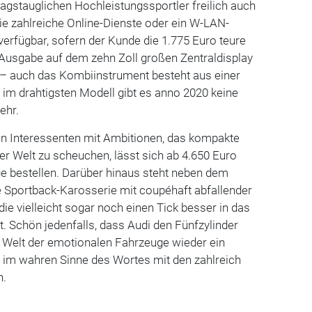
ltagstauglichen Hochleistungssportler freilich auch
ie zahlreiche Online-Dienste oder ein W-LAN-
 verfügbar, sofern der Kunde die 1.775 Euro teure
 Ausgabe auf dem zehn Zoll großen Zentraldisplay
y – auch das Kombiinstrument besteht aus einer
 im drahtigsten Modell gibt es anno 2020 keine
ehr.
hen Interessenten mit Ambitionen, das kompakte
er Welt zu scheuchen, lässt sich ab 4.650 Euro
 bestellen. Darüber hinaus steht neben dem
e Sportback-Karosserie mit coupéhaft abfallender
die vielleicht sogar noch einen Tick besser in das
. Schön jedenfalls, dass Audi den Fünfzylinder
e Welt der emotionalen Fahrzeuge wieder ein
 im wahren Sinne des Wortes mit den zahlreich
n.