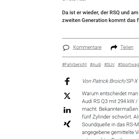
Da ist er wieder, der RSQ und am 
zweiten Generation kommt das fü
Kommentare
Teilen
#Fahrbericht
#Audi
#SUV
#Sportwa
Von Patrick Broich/SP-X
Warum entscheidet man s
Audi RS Q3 mit 294 kW / 
macht. Bekanntermaßen m
fünf Zylinder schwört. Al
Soundquelle in das RS-Mo
angegebene gemittelte Ve